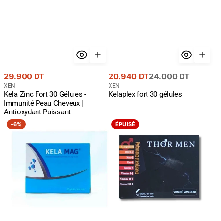
Prix
Prix
Prix
29.900 DT
20.940 DT
24.000 DT
courant
Fournisseur
de
courant
Fournisseur
XEN
XEN
Kela Zinc Fort 30 Gélules -
Kelaplex fort 30 gélules
:
:
vente
Immunité Peau Cheveux |
Antioxydant Puissant
Magnésium
Thor
-
6%
ÉPUISÉ
Chélaté
Men
KELA
-
MAG
Vitalité
30
Masculine
Gélules
|
+
Performance
Vitamine
Endurance
B6
Énergie
-
-
Anti-
30