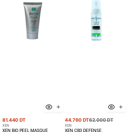
PEEL
DEFENSE
MASQUE
MOUSSE
50ML
MICELLAIRE
NETTOYANTE
PEAUX
MIXTES
A
GRASSES
200
ml
Prix
Prix
Prix
81.440 DT
44.760 DT
62.000 DT
courant
Fournisseur
de
courant
Fournisseur
XEN
XEN
XEN BIO PEEL MASQUE
XEN CB3 DEFENSE
:
: