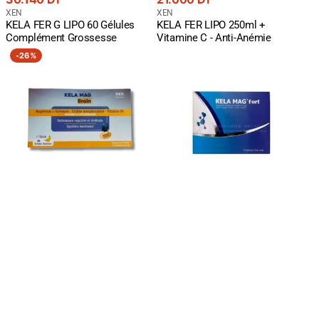
courant
Fournisseur
courant
Fournisseur
XEN
XEN
KELA FER G LIPO 60 Gélules
KELA FER LIPO 250ml +
:
:
Complément Grossesse
Vitamine C - Anti-Anémie
Kela
Kela
-
26%
Mag
Mag
Brain
Fort
Stick
30
-
Gélules
Magnésium
-
Cerveau
Magnésium
|
Bisglycinate
Concentration
Chélaté
Mémoire
415mg
Anti-
Vitamines
Stress
B
-
Anti-
15
Fatigue
Sticks