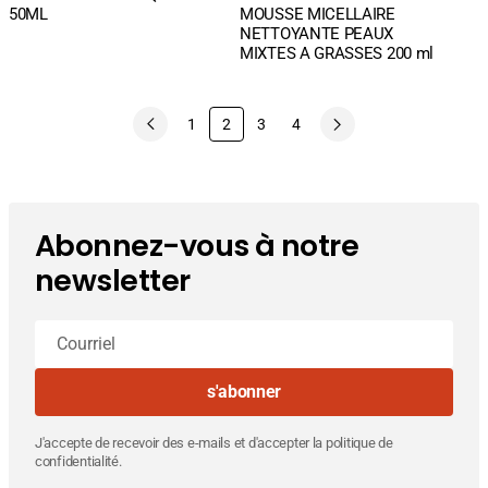
vente
50ML
MOUSSE MICELLAIRE
NETTOYANTE PEAUX
MIXTES A GRASSES 200 ml
1
2
3
4
Abonnez-vous à notre
newsletter
Courriel
s'abonner
J'accepte de recevoir des e-mails et d'accepter la politique de
confidentialité.