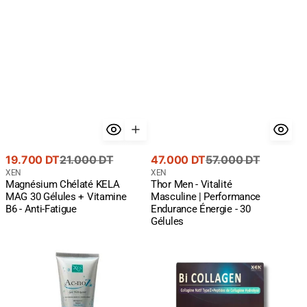
Fatigue
Gélules
Prix
Prix
Prix
Prix
19.700 DT
21.000 DT
47.000 DT
57.000 DT
de
courant
Fournisseur
de
courant
Fournisseur
XEN
XEN
Magnésium Chélaté KELA
Thor Men - Vitalité
:
:
vente
vente
MAG 30 Gélules + Vitamine
Masculine | Performance
B6 - Anti-Fatigue
Endurance Énergie - 30
Gélules
XEN
Xen
Acnoz
Bi
Gel
Collagen
Nettoyant
-
150
Collagène
ml
Natif