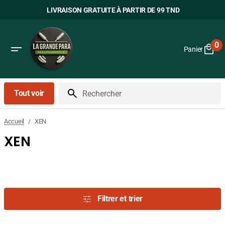
Passer
LIVRAISON GRATUITE À PARTIR DE 99 TND
au
contenu
0
Panier
0
art
Tout voir
Rechercher
/
XEN
Accueil
XEN
Filtrer et trier