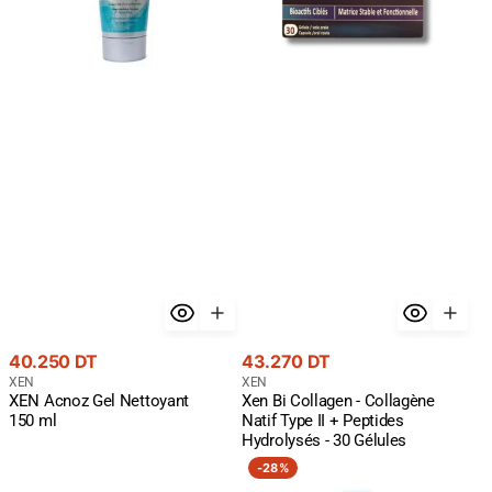
Type
II
+
Peptides
Hydrolysés
-
30
Gélules
Prix
Prix
40.250 DT
43.270 DT
courant
Fournisseur
courant
Fournisseur
XEN
XEN
XEN Acnoz Gel Nettoyant
Xen Bi Collagen - Collagène
:
:
150 ml
Natif Type II + Peptides
Hydrolysés - 30 Gélules
XEN
XEN
-
28%
BIO
CB3