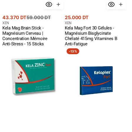
Prix
Prix
Prix
43.370 DT
59.000 DT
25.000 DT
de
courant
Fournisseur
courant
Fournisseur
XEN
XEN
Kela Mag Brain Stick -
Kela Mag Fort 30 Gélules -
:
:
vente
Magnésium Cerveau |
Magnésium Bisglycinate
Concentration Mémoire
Chélaté 415mg Vitamines B
Anti-Stress - 15 Sticks
Anti-Fatigue
Kela
Kelaplex
-
13%
Zinc
fort
Fort
30
30
gélules
Gélules
-
Immunité
Peau
Cheveux
|
Antioxydant
Puissant