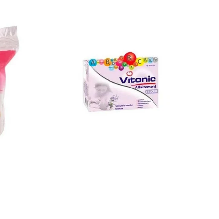
Vital
Vitonic
Allaitement
45
Gélules
-
Complément
Lactation
Vitamines
Minéraux