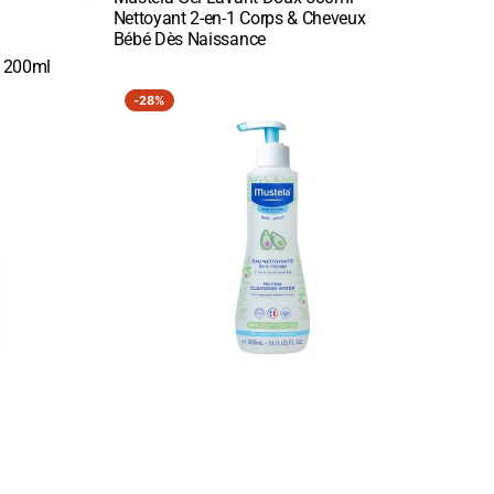
vente
:
Quick View
Nettoyant 2-en-1 Corps & Cheveux
Bébé Dès Naissance
 200ml
Mustela
-
28%
Eau
Nettoyante
Sans
Rinçage
500ml
-
Nettoyant
Doux
Bébé
Visage
Corps