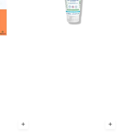
200ml
-
Corps
&
Cheveux
Bébé
Dès
Naissance