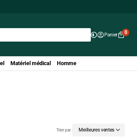
0
Panier
0
articl
el
Matériel médical
Homme
Meilleures ventes
Trier par :