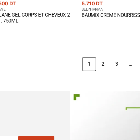
Prix
500 DT
5.710 DT
rant
nisseur
courant
Fournisseur
ANE
BELPHARMA
LANE GEL CORPS ET CHEVEUX 2
Quick View
BAUMIX CREME NOURRIS
:
ck View
1, 750ML
1
2
3
…