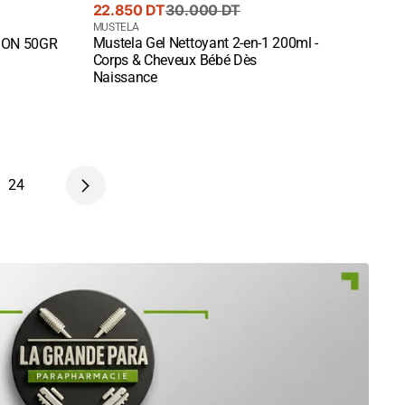
Prix
Prix
22.850 DT
30.000 DT
de
courant
Fournisseur
MUSTELA
Mustela Gel Nettoyant 2-en-1 200ml -
SON 50GR
vente
:
Quick View
Corps & Cheveux Bébé Dès
Naissance
24