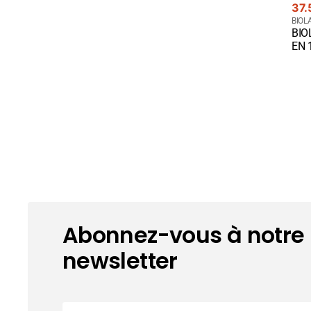
Prix
37.
cou
Four
BIOL
BIO
:
Qui
EN 
Abonnez-vous à notre
newsletter
Courriel