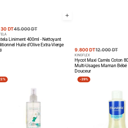
130 DT
45.000 DT
rant
nisseur
TELA
tela Liniment 400ml - Nettoyant
te
ck View
itionnel Huile d'Olive Extra-Vierge
Prix
Prix
9.800 DT
12.000 DT
é
de
courant
Fournisseur
KINGFLEX
Hycot Maxi Carrés Coton 80
vente
:
Quick View
Multi-Usages Maman Bébé 
Douceur
HELLE
Mustela
22%
-
29%
INO
Shampooing
Doux
200ml
TEUR
E