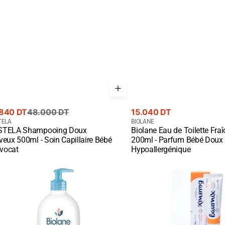
Prix
840 DT
48.000 DT
15.040 DT
rant
nisseur
courant
Fournisseur
TELA
BIOLANE
TELA Shampooing Doux
Biolane Eau de Toilette Fra
te
:
ck View
Quick View
eux 500ml - Soin Capillaire Bébé
200ml - Parfum Bébé Doux
Avocat
Hypoallergénique
LANE
BAUMIX
CREME
RPS
NOURRISSON
50GR
VEUX