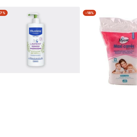
tela
Hycot
17%
-
18%
iment
Maxi
ml
Carrés
Coton
toyant
80
itionnel
Pièces
e
-
ive
Multi-
a-
Usages
ge
Maman
é
Bébé
Hygiène
Douceur