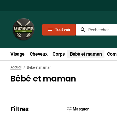
Passer
au
contenu
Tout voir
Rechercher
Visage
Cheveux
Corps
Bébé et maman
Comp
Accueil
/
Bébé et maman
Bébé et maman
Filtres
Masquer