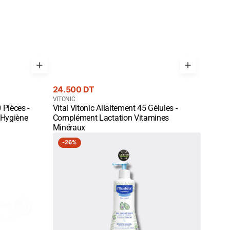
Prix
24.500 DT
courant
Fournisseur
VITONIC
 Pièces -
Vital Vitonic Allaitement 45 Gélules -
:
Quick View
Hygiène
Complément Lactation Vitamines
Minéraux
Mustela
-
26%
Gel
Lavant
Doux
500ml
-
Nettoyant
2-
en-