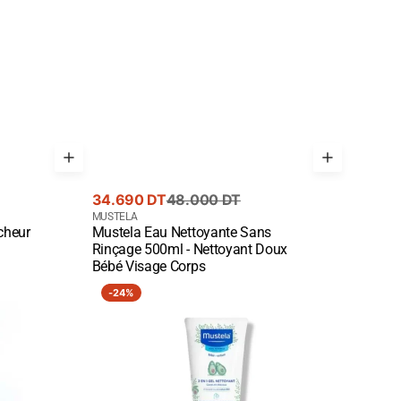
Prix
Prix
34.690 DT
48.000 DT
de
courant
Fournisseur
MUSTELA
îcheur
Mustela Eau Nettoyante Sans
vente
:
Quick View
Rinçage 500ml - Nettoyant Doux
Bébé Visage Corps
Mustela
-
24%
Gel
Nettoyant
2-
en-
1