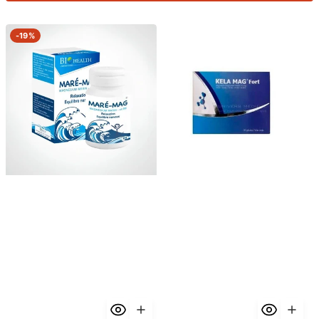
BioHealth
Kela
-
19%
Mare
Mag
Mag
Fort
60
30
Gélules
Gélules
-
-
Magnésium
Magnésium
Marin
Bisglycinate
Vitamine
Chélaté
B6
415mg
Anti-
Vitamines
Stress
B
Fatigue
Anti-
Fatigue