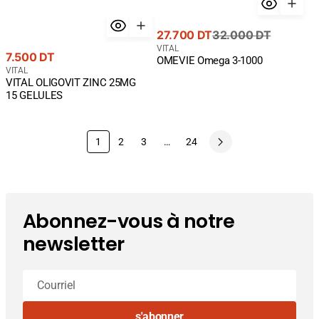
Prix
Prix
27.700 DT
32.000 DT
de
courant
Fournisseur
VITAL
Prix
7.500 DT
OMEVIE Omega 3-1000
:
vente
courant
Fournisseur
VITAL
VITAL OLIGOVIT ZINC 25MG
:
15 GELULES
1
2
3
…
24
Abonnez-vous à notre
newsletter
Courriel
s'abonner