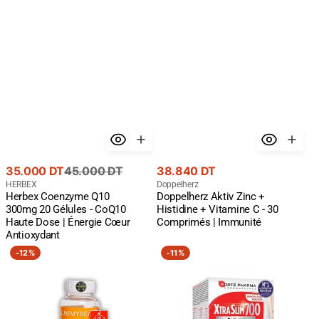
Énergie
|
Cœur
Immunité
Antioxydant
Prix
Prix
Prix
35.000 DT
45.000 DT
38.840 DT
de
courant
Fournisseur
courant
Fournisseur
HERBEX
Doppelherz
Herbex Coenzyme Q10
Doppelherz Aktiv Zinc +
:
:
vente
300mg 20 Gélules - CoQ10
Histidine + Vitamine C - 30
Haute Dose | Énergie Cœur
Comprimés | Immunité
Antioxydant
GUMMY
Forte
-
12%
-
11%
BEAR
Pharma
Hair
Xtraslim
Skin
700
Nails
120
60
Gélules