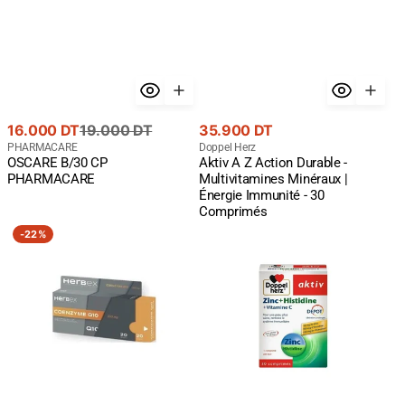
Prix
Prix
Prix
16.000 DT
19.000 DT
35.900 DT
de
courant
Fournisseur
courant
Fournisseur
PHARMACARE
Doppel Herz
OSCARE B/30 CP
Aktiv A Z Action Durable -
:
:
vente
PHARMACARE
Multivitamines Minéraux |
Énergie Immunité - 30
Comprimés
Herbex
Doppelherz
-
22%
Coenzyme
Aktiv
Q10
Zinc
300mg
+
20
Histidine
Gélules
+
-
Vitamine
CoQ10
C
Haute
-
Dose
30
|
Comprimés