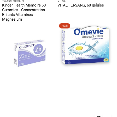
courant
Fournisseur
courant
Fournisseur
YOUNG HEALTH
VITAL
Kinder Health Mémoire 60
VITAL FERSANG, 60 gélules
:
:
Gummies - Concentration
Enfants Vitamines
Magnésium
VITAL
OMEVIE
-
13%
OLIGOVIT
Omega
ZINC
3-
25MG
1000
15
GELULES