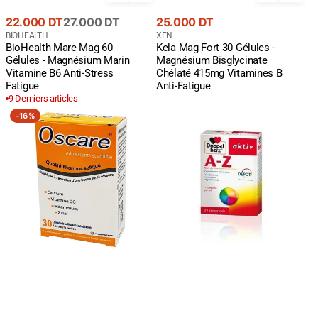
Prix
Prix
Prix
22.000 DT
27.000 DT
25.000 DT
de
courant
Fournisseur
courant
Fournisseur
BIOHEALTH
XEN
BioHealth Mare Mag 60
Kela Mag Fort 30 Gélules -
:
:
vente
Gélules - Magnésium Marin
Magnésium Bisglycinate
Vitamine B6 Anti-Stress
Chélaté 415mg Vitamines B
Fatigue
Anti-Fatigue
9 Derniers articles
OSCARE
Aktiv
-
16%
B/30
A
CP
Z
PHARMACARE
Action
Durable
-
Multivitamines
Minéraux
|
Énergie
Immunité
-
30
Comprimés