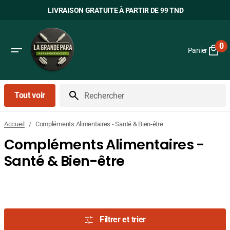
Passer
LIVRAISON GRATUITE À PARTIR DE 99 TND
au
contenu
0
Panier
0
art
Tout voir
Rechercher
/
Compléments Alimentaires - Santé & Bien-être
Accueil
Compléments Alimentaires -
Santé & Bien-être
Filtrer et trier