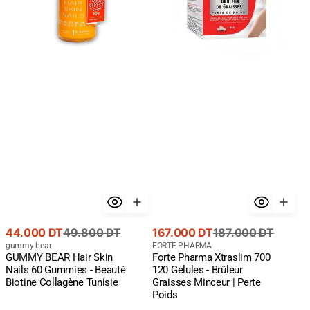
Gummies
-
-
Brûleur
Beauté
Graisses
Biotine
Minceur
Collagène
|
Tunisie
Perte
Poids
Prix
Prix
Prix
Prix
44.000 DT
49.800 DT
167.000 DT
187.000 DT
de
courant
Fournisseur
de
courant
Fournisseur
gummy bear
FORTE PHARMA
GUMMY BEAR Hair Skin
Forte Pharma Xtraslim 700
:
:
vente
vente
Nails 60 Gummies - Beauté
120 Gélules - Brûleur
Biotine Collagène Tunisie
Graisses Minceur | Perte
Poids
Kinder
VITAL