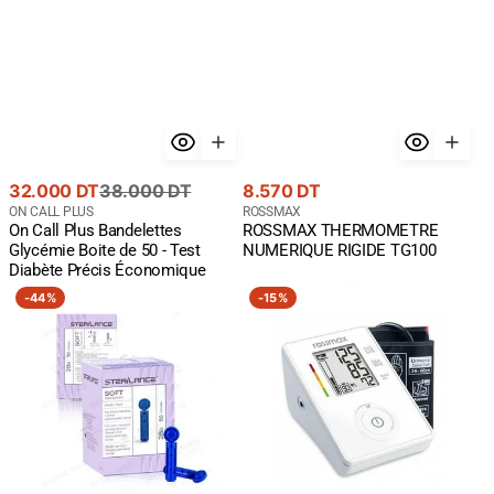
Prix
Prix
Prix
32.000 DT
38.000 DT
8.570 DT
de
courant
Fournisseur
courant
Fournisseur
ON CALL PLUS
ROSSMAX
On Call Plus Bandelettes
ROSSMAX THERMOMETRE
:
:
vente
Glycémie Boite de 50 - Test
NUMERIQUE RIGIDE TG100
Diabète Précis Économique
Bionime
ROSSMAX
-
44%
-
15%
Sterilance
TENSIOMETRE
Soft
ELECTRIQUE
50
Z1
Lancettes
-
Prélèvement
Sanguin
Indolore
Diabète