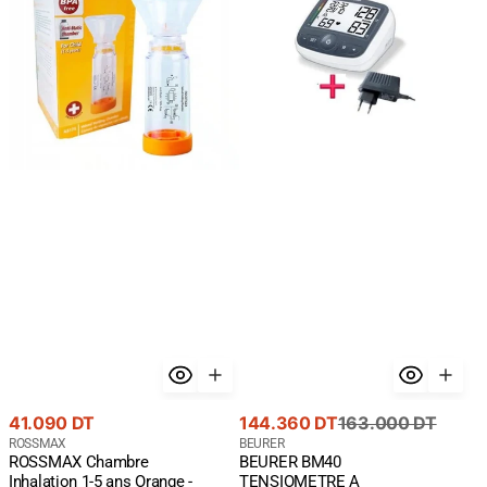
1-
A
5
BRASSARD
ans
+
Orange
CHARGEUR(ce
-
produit
Aérosol
n'est
Doseur
pas
Enfant
eligible
au
code
promo)
Prix
Prix
Prix
41.090 DT
144.360 DT
163.000 DT
courant
Fournisseur
de
courant
Fournisseur
ROSSMAX
BEURER
ROSSMAX Chambre
BEURER BM40
:
:
vente
Inhalation 1-5 ans Orange -
TENSIOMETRE A