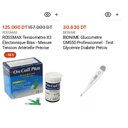
Prix
Prix
Prix
125.000 DT
157.000 DT
30.630 DT
de
courant
Fournisseur
courant
Fournisseur
ROSSMAX
BIONIME
ROSSMAX Tensiomètre X3
BIONIME Glucomètre
:
:
vente
Électronique Bras - Mesure
GM550 Professionnel - Test
Tension Artérielle Précise
Glycémie Diabète Précis
On
ROSSMAX
-
16%
Call
THERMOMETRE
Plus
NUMERIQUE
Bandelettes
RIGIDE
Glycémie
TG100
Boite
de
50
-
Test
Diabète
Précis
Économique