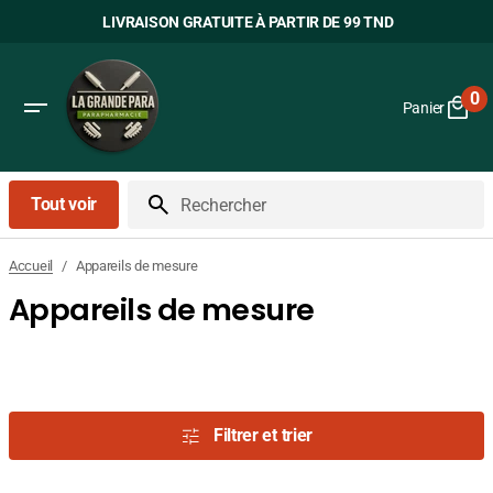
Passer
LIVRAISON GRATUITE À PARTIR DE 99 TND
au
contenu
0
Panier
0
art
Tout voir
Rechercher
/
Appareils de mesure
Accueil
Appareils de mesure
Filtrer et trier