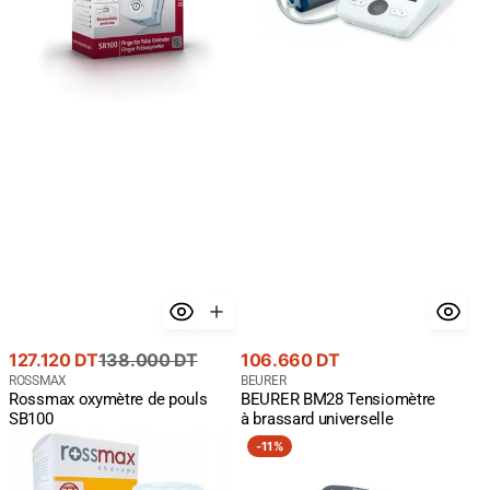
Prix
Prix
Prix
127.120 DT
138.000 DT
106.660 DT
de
courant
Fournisseur
courant
Fournisseur
ROSSMAX
BEURER
Rossmax oxymètre de pouls
BEURER BM28 Tensiomètre
:
:
vente
SB100
à brassard universelle
ROSSMAX
BEURER
-
11%
Chambre
BM40
Inhalation
TENSIOMETRE