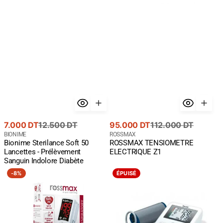
Prix
Prix
Prix
Prix
7.000 DT
12.500 DT
95.000 DT
112.000 DT
de
courant
Fournisseur
de
courant
Fournisseur
BIONIME
ROSSMAX
Bionime Sterilance Soft 50
ROSSMAX TENSIOMETRE
:
:
vente
vente
Lancettes - Prélèvement
ELECTRIQUE Z1
Sanguin Indolore Diabète
Rossmax
BEURER
-
8%
ÉPUISÉ
oxymètre
BM28
de
Tensiomètre
pouls
à
SB100
brassard
universelle