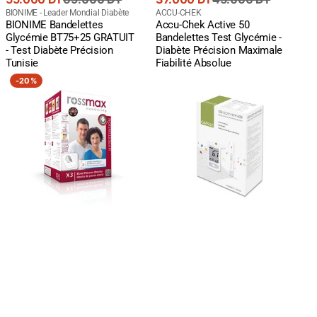
de
courant
Fournisseur
de
courant
Fournisseur
BIONIME - Leader Mondial Diabète
ACCU-CHEK
BIONIME Bandelettes
Accu-Chek Active 50
:
:
vente
vente
Glycémie BT75+25 GRATUIT
Bandelettes Test Glycémie -
- Test Diabète Précision
Diabète Précision Maximale
Tunisie
Fiabilité Absolue
ROSSMAX
BIONIME
-
20%
Tensiomètre
Glucomètre
X3
GM550
Électronique
Professionnel
Bras
-
-
Test
Mesure
Glycémie
Tension
Diabète
Artérielle
Précis
Précise