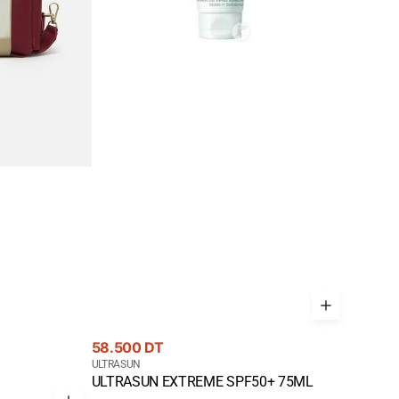
Prix
58.500 DT
courant
Fournisseur
ULTRASUN
Quick View
ULTRASUN EXTREME SPF50+ 75ML
: