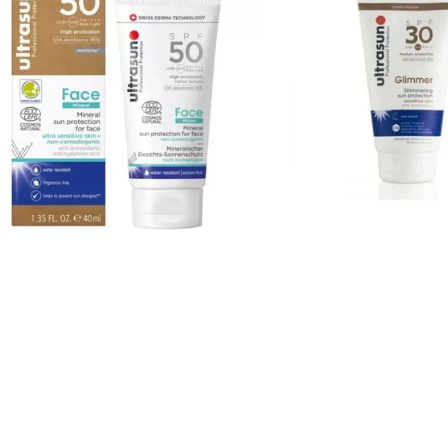
NSCREEN
30
50+
150ML
ML