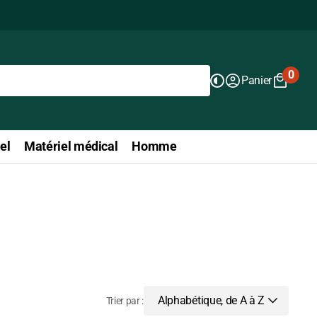
0
Panier
0
articl
el
Matériel médical
Homme
Alphabétique, de A à Z
Trier par :