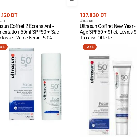
Prix
.120 DT
137.830 DT
rant
nisseur
courant
Fournisseur
sun
Ultrasun
asun Coffret 2 Écrans Anti-
Ultrasun Coffret New Year -
:
ck View
Quick View
mentation 50ml SPF50 + Sac
Age SPF50 + Stick Lèvres 
elassé - 2ème Écran -50%
Trousse Offerte
asun
ULTRASUN
14%
-
27%
e
FACE
-
Anti-
ing
Ageing
&
-
Anti-
mentation
Pigmentation
SPF
50+,
l
ection
ire
-