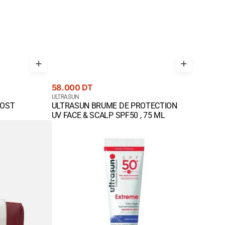
Prix
58.000 DT
courant
Fournisseur
ULTRASUN
POST
ULTRASUN BRUME DE PROTECTION
:
Quick View
UV FACE & SCALP SPF50 , 75 ML
ULTRASUN
EXTREME
SPF50+
75ML