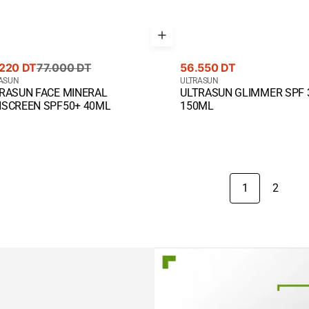
Prix
220 DT
77.000 DT
56.550 DT
rant
nisseur
courant
Fournisseur
ASUN
ULTRASUN
RASUN FACE MINERAL
ULTRASUN GLIMMER SPF 
te
:
ck View
Quick View
SCREEN SPF50+ 40ML
150ML
1
2