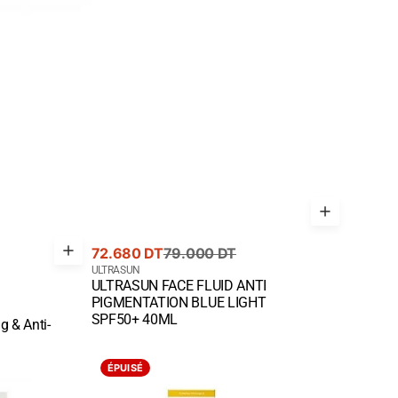
Prix
Prix
72.680 DT
79.000 DT
de
courant
Fournisseur
ULTRASUN
ULTRASUN FACE FLUID ANTI
vente
:
Quick View
PIGMENTATION BLUE LIGHT
SPF50+ 40ML
 & Anti-
ULTRASUN
ÉPUISÉ
KIDS
SPF50+,