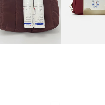
elassé
Stick
Lèvres
e
SPF50
an
+
%
Trousse
Offerte