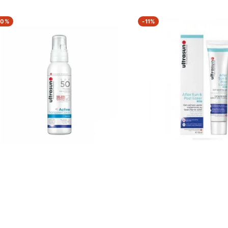
RASUN
ULTRASUN
10%
-
11%
IVE
AFTER
ANSPARENT
SUN
AY
&
ORTS
POST
50
LASER
0ML
GEL
75ml