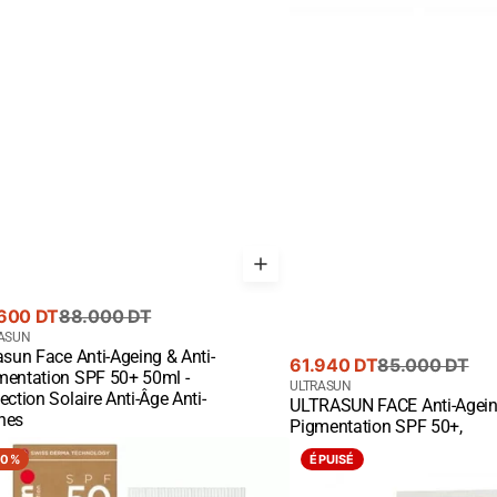
-
hes
600 DT
88.000 DT
rant
nisseur
ASUN
asun Face Anti-Ageing & Anti-
te
Prix
Prix
61.940 DT
85.000 DT
mentation SPF 50+ 50ml -
ck View
de
courant
Fournisseur
ULTRASUN
ection Solaire Anti-Âge Anti-
ULTRASUN FACE Anti-Ageing
vente
:
Quick View
hes
Pigmentation SPF 50+,
RASUN
ULTRASUN
10%
ÉPUISÉ
E
GLIMMER
ERAL
SPF