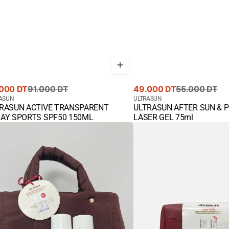
Prix
Prix
000 DT
91.000 DT
49.000 DT
55.000 DT
rant
nisseur
de
courant
Fournisseur
ASUN
ULTRASUN
RASUN ACTIVE TRANSPARENT
ULTRASUN AFTER SUN & 
te
vente
:
ck View
Quick View
AY SPORTS SPF50 150ML
LASER GEL 75ml
asun
Ultrasun
ret
Coffret
New
ans
Year
-
-
mentation
2
l
Photo
50
Age
SPF50
+