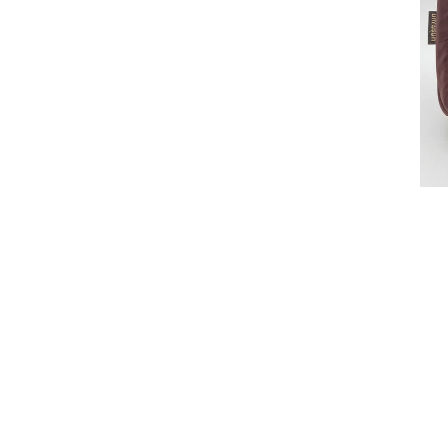
Mat
-
2èm
Écr
-50