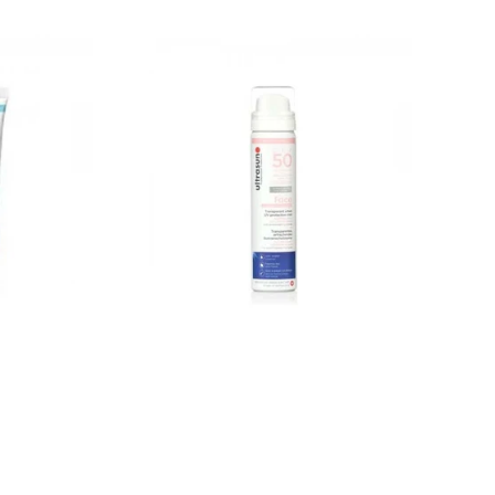
ULTRASUN
BRUME
DE
PROTECTION
UV
FACE
&
SCALP
SPF50
,
75
ML