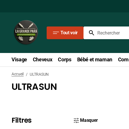
Passer
au
contenu
Tout voir
Rechercher
Visage
Cheveux
Corps
Bébé et maman
Comp
Accueil
/
ULTRASUN
ULTRASUN
Filtres
Masquer