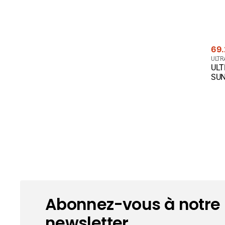
Prix
Prix
69.
de
cou
Four
ULTR
ULT
ven
:
Qui
SUN
Abonnez-vous à notre
newsletter