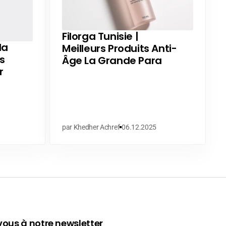
Filorga Tunisie |
la
Meilleurs Produits Anti-
s
Âge La Grande Para
r
par Khedher Achref
06.12.2025
ous à notre newsletter