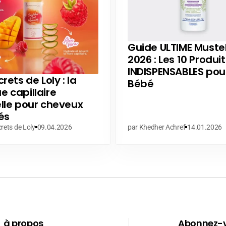
Guide ULTIME Muste
2026 : Les 10 Produit
INDISPENSABLES pou
rets de Loly : la
Bébé
 capillaire
lle pour cheveux
és
rets de Loly
09.04.2026
par Khedher Achref
14.01.2026
à propos
Abonnez-v