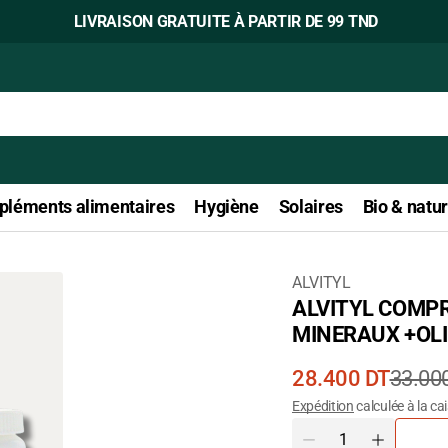
LIVRAISON GRATUITE À PARTIR DE 99 TND
léments alimentaires
Hygiène
Solaires
Bio & natur
ALVITYL
ALVITYL COMPR
Ouvrir
MINERAUX +OLI
le
média
28.400 DT
33.00
1
Prix
Prix
Expédition
calculée à la ca
dans
de
courant
Quantité
la