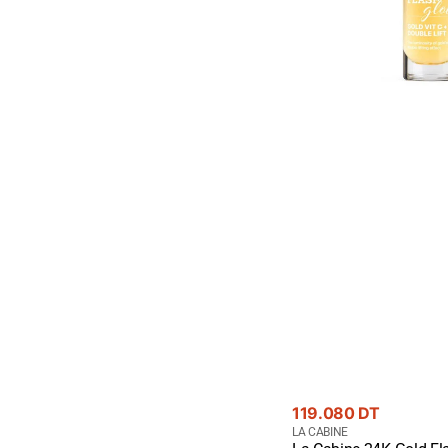
-
Éclat
Premium
Or
24K
Prix
119.080 DT
courant
Fournisseur
LA CABINE