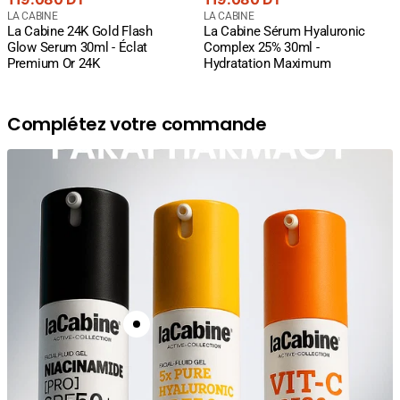
courant
Fournisseur
courant
Fournisseur
LA CABINE
LA CABINE
La Cabine 24K Gold Flash
La Cabine Sérum Hyaluronic
:
:
Glow Serum 30ml - Éclat
Complex 25% 30ml -
Premium Or 24K
Hydratation Maximum
Complétez votre commande