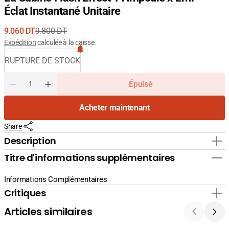
Éclat Instantané Unitaire
9.060 DT
9.800 DT
Prix
Prix
Expédition
calculée à la caisse.
de
courant
RUPTURE DE STOCK
vente
Quantité
Épuisé
Diminuer
Augmenter
la
la
Acheter maintenant
quantité
quantité
pour
pour
Share
La
La
Cabine
Cabine
Description
Flash
Flash
Titre d'informations supplémentaires
Effect
Effect
1
1
Ampoule
Ampoule
Informations Complémentaires
x
x
Critiques
2ml
2ml
-
-
Articles similaires
Éclat
Éclat
Instantané
Instantané