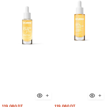
La
La
Cabine
Cabine
24K
Sérum
Gold
Hyaluronic
Flash
Complex
Glow
25%
Serum
30ml
30ml
-
-
Hydratation
Éclat
Maximum
Premium
Or
24K
Prix
Prix
119.080 DT
119.080 DT