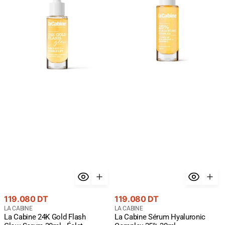
Gold
Hyaluronic
Flash
Complex
Glow
25%
Serum
30ml
30ml
-
-
Hydratation
Éclat
Maximum
Premium
Or
24K
Prix
Prix
119.080 DT
119.080 DT
courant
Fournisseur
courant
Fournisseur
LA CABINE
LA CABINE
La Cabine 24K Gold Flash
La Cabine Sérum Hyaluronic
:
: