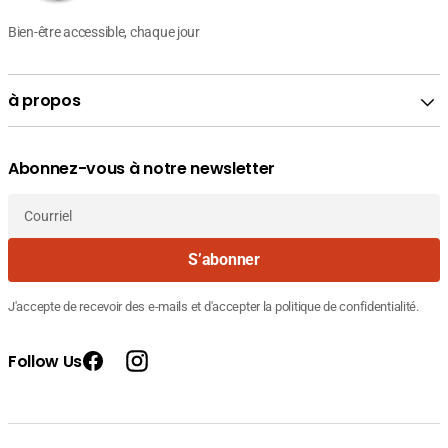
Bien-être accessible, chaque jour
à propos
Abonnez-vous à notre newsletter
Courriel
S’abonner
J'accepte de recevoir des e-mails et d'accepter la politique de confidentialité.
Follow Us
Facebook
Instagram
Fournisseur
BEESLINE GEL NETTOYANT
Prix
35.700
: