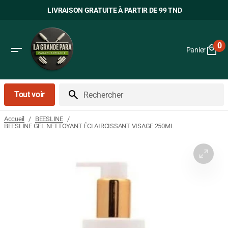
Passer
LIVRAISON GRATUITE À PARTIR DE 99 TND
au
contenu
0
Panier
0
art
Tout voir
Rechercher
/
/
Accueil
BEESLINE
BEESLINE GEL NETTOYANT ÉCLAIRCISSANT VISAGE 250ML
Ouvrir
le
média
1
dans
la
vue
Galerie