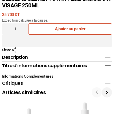
VISAGE 250ML
Prix
35.700 DT
courant
Expédition
calculée à la caisse.
Quantité
Ajouter au panier
Diminuer
Augmenter
la
la
quantité
quantité
pour
pour
Share
BEESLINE
BEESLINE
GEL
GEL
Description
NETTOYANT
NETTOYANT
Titre d'informations supplémentaires
ÉCLAIRCISSANT
ÉCLAIRCISSANT
VISAGE
VISAGE
250ML
250ML
Informations Complémentaires
Critiques
Articles similaires
La
La
Cabine
Cabine
24K
Sérum