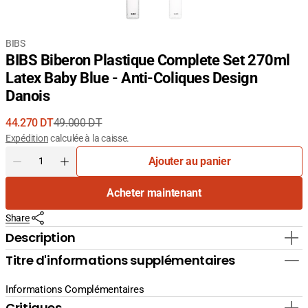
BIBS
BIBS Biberon Plastique Complete Set 270ml
Latex Baby Blue - Anti-Coliques Design
Danois
44.270 DT
49.000 DT
Prix
Prix
Expédition
calculée à la caisse.
de
courant
Quantité
Ajouter au panier
vente
Diminuer
Augmenter
la
la
Acheter maintenant
quantité
quantité
pour
pour
Share
BIBS
BIBS
Biberon
Biberon
Description
Plastique
Plastique
Titre d'informations supplémentaires
Complete
Complete
Set
Set
270ml
270ml
Informations Complémentaires
Latex
Latex
Critiques