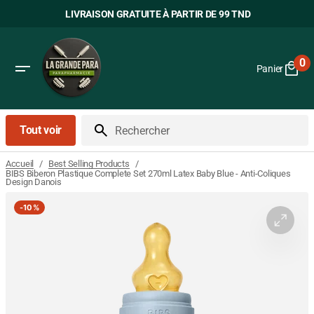
Passer
LIVRAISON GRATUITE À PARTIR DE 99 TND
au
contenu
0
Panier
0
art
Tout voir
Rechercher
/
/
Accueil
Best Selling Products
BIBS Biberon Plastique Complete Set 270ml Latex Baby Blue - Anti-Coliques
Design Danois
-
10%
Ouvrir
le
média
1
dans
la
vue