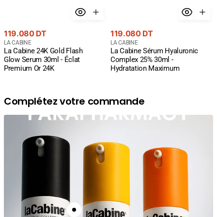
Prix
Prix
119.080 DT
119.080 DT
courant
Fournisseur
courant
Fournisseur
LA CABINE
LA CABINE
La Cabine 24K Gold Flash
La Cabine Sérum Hyaluronic
:
:
Glow Serum 30ml - Éclat
Complex 25% 30ml -
Premium Or 24K
Hydratation Maximum
Complétez votre commande