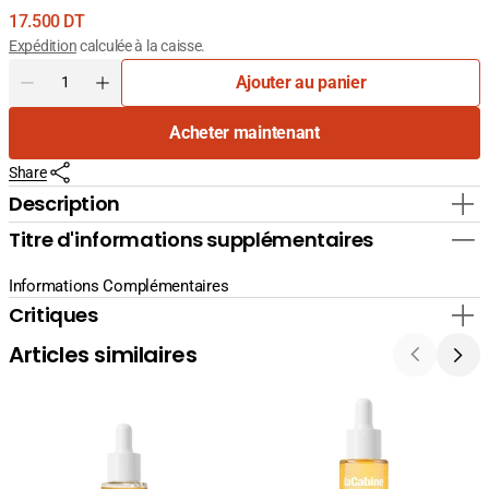
Prix
17.500 DT
courant
Expédition
calculée à la caisse.
Quantité
Ajouter au panier
Diminuer
Augmenter
la
la
Acheter maintenant
quantité
quantité
pour
pour
Share
BIO
BIO
ORIENT
ORIENT
Description
HUILE
HUILE
Titre d'informations supplémentaires
DE
DE
LENTISQUE
LENTISQUE
90ML
90ML
Informations Complémentaires
Critiques
Articles similaires
La
La
Cabine
Cabine
24K
Sérum
Gold
Hyaluronic
Flash
Complex