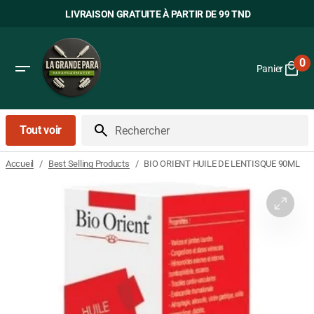
Passer
LIVRAISON GRATUITE À PARTIR DE 99 TND
au
contenu
0
Panier
0
art
Tout voir
Rechercher
/
/
BIO ORIENT HUILE DE LENTISQUE 90ML
Accueil
Best Selling Products
Ouvrir
le
média
1
dans
la
vue
Galerie