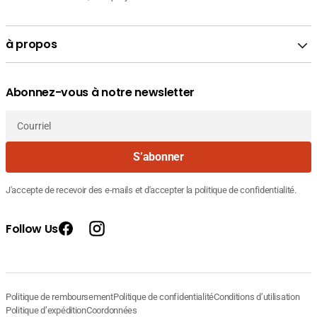
à propos
Abonnez-vous à notre newsletter
Courriel
S’abonner
J'accepte de recevoir des e-mails et d'accepter la politique de confidentialité.
Follow Us
Facebook
Instagram
Fournisseur
BIO ORIENT HUILE DE LENTISQUE 90ML
Prix
17.500 DT
Politique de remboursement
Politique de confidentialité
Conditions d’utilisation
:
courant
Politique d’expédition
Coordonnées