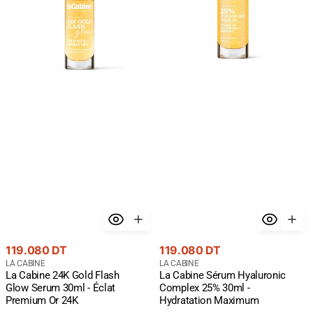
Glow
25%
Serum
30ml
30ml
-
-
Hydratation
Éclat
Maximum
Premium
Or
24K
Prix
Prix
119.080 DT
119.080 DT
courant
Fournisseur
courant
Fournisseur
LA CABINE
LA CABINE
La Cabine 24K Gold Flash
La Cabine Sérum Hyaluronic
:
:
Glow Serum 30ml - Éclat
Complex 25% 30ml -
Premium Or 24K
Hydratation Maximum