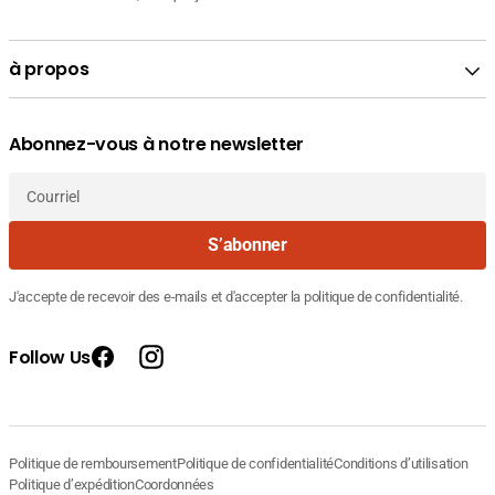
à propos
Abonnez-vous à notre newsletter
Courriel
S’abonner
J'accepte de recevoir des e-mails et d'accepter la politique de confidentialité.
Follow Us
Facebook
Instagram
Fournisseur
BIO ORIENT PRO ACTIF VITAMINE C
Prix
19.780
:
courant
DT
10ML
Politique de remboursement
Politique de confidentialité
Conditions d’utilisation
Politique d’expédition
Coordonnées