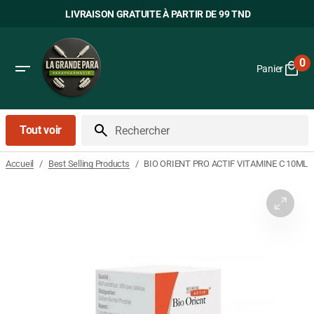
Passer
LIVRAISON GRATUITE À PARTIR DE 99 TND
au
contenu
0
Panier
0
art
Tout voir
Rechercher
/
/
BIO ORIENT PRO ACTIF VITAMINE C 10ML
Accueil
Best Selling Products
Ouvrir
le
média
1
dans
la
vue
Galerie