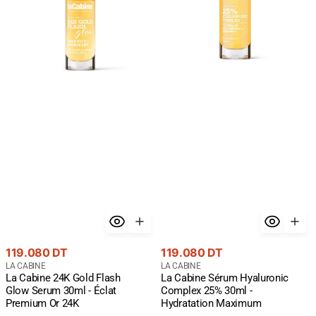
Glow
25%
Serum
30ml
30ml
-
-
Hydratation
Éclat
Maximum
Premium
Or
24K
Prix
Prix
119.080 DT
119.080 DT
courant
Fournisseur
courant
Fournisseur
LA CABINE
LA CABINE
La Cabine 24K Gold Flash
La Cabine Sérum Hyaluronic
:
:
Glow Serum 30ml - Éclat
Complex 25% 30ml -
Premium Or 24K
Hydratation Maximum