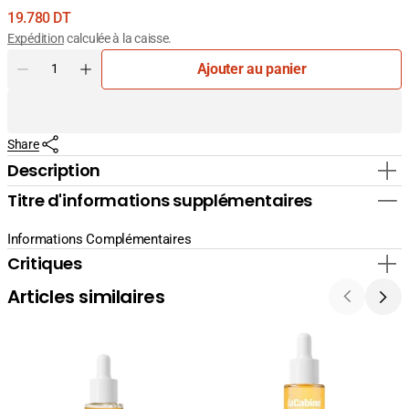
Prix
19.780 DT
courant
Expédition
calculée à la caisse.
Quantité
Ajouter au panier
Diminuer
Augmenter
la
la
quantité
quantité
pour
pour
Share
BIO
BIO
ORIENT
ORIENT
Description
PRO
PRO
Titre d'informations supplémentaires
ACTIF
ACTIF
VITAMINE
VITAMINE
C
C
Informations Complémentaires
10ML
10ML
Critiques
Articles similaires
La
La
Cabine
Cabine
24K
Sérum
Gold
Hyaluronic
Flash
Complex