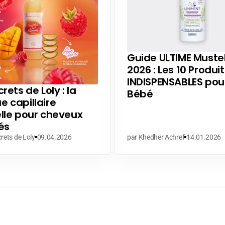
Guide ULTIME Muste
2026 : Les 10 Produit
INDISPENSABLES pou
rets de Loly : la
Bébé
 capillaire
lle pour cheveux
és
rets de Loly
09.04.2026
par Khedher Achref
14.01.2026