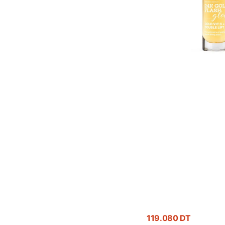
30ml
-
Éclat
Premium
Or
24K
Prix
119.080 DT