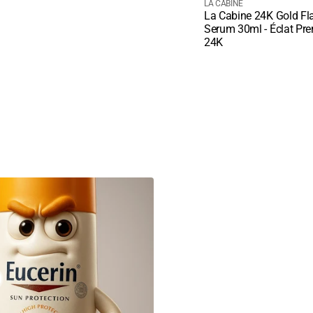
courant
Fournisseur
LA CABINE
La Cabine 24K Gold Fl
:
Quick View
Serum 30ml - Éclat Pr
24K