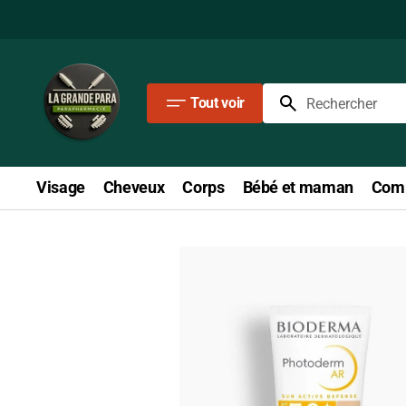
Passer
au
contenu
Tout voir
Rechercher
Visage
Cheveux
Corps
Bébé et maman
Comp