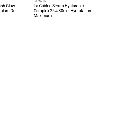
courant
Fournisseur
cou
Four
LA CABINE
LA CA
ash Glow
La Cabine Sérum Hyaluronic
La C
:
:
Quick View
Quic
emium Or
Complex 25% 30ml - Hydratation
Faci
Maximum
Hydr