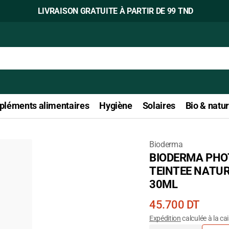
LIVRAISON GRATUITE À PARTIR DE 99 TND
léments alimentaires
Hygiène
Solaires
Bio & natur
Bioderma
BIODERMA PHO
Ouvrir
TEINTEE NATUR
le
30ML
média
1
Prix
45.700 DT
dans
courant
Expédition
calculée à la ca
la