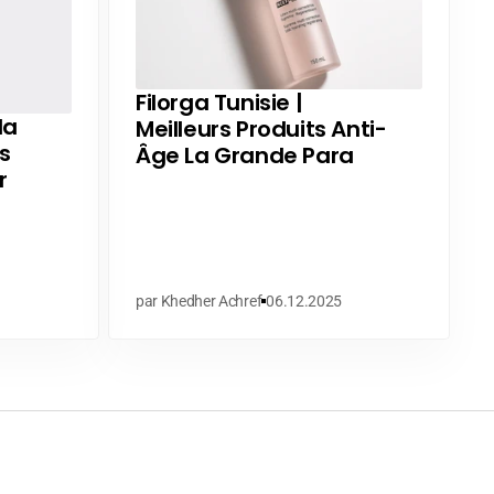
Filorga Tunisie |
la
Meilleurs Produits Anti-
s
Âge La Grande Para
r
par Khedher Achref
06.12.2025