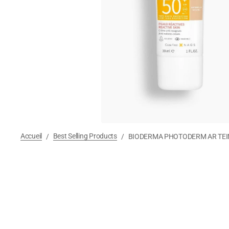
Accueil
Best Selling Products
/
/
BIODERMA PHOTODERM AR TEI