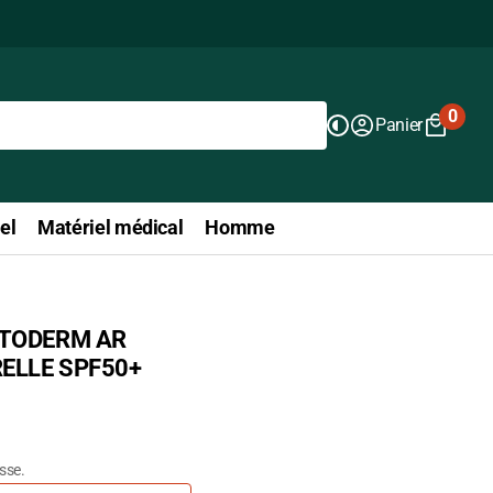
0
Panier
0
articl
el
Matériel médical
Homme
TODERM AR
ELLE SPF50+
isse.