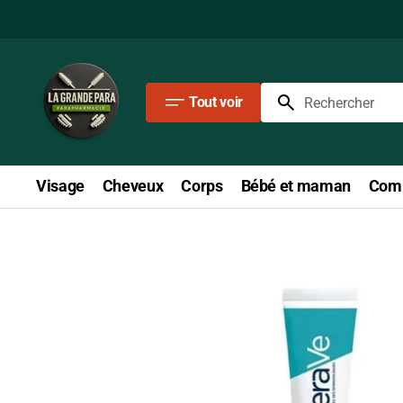
Passer
au
contenu
Tout voir
Rechercher
Visage
Cheveux
Corps
Bébé et maman
Comp