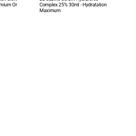
:
:
Quick View
Quic
emium Or
Complex 25% 30ml - Hydratation
Faci
Maximum
Hydr