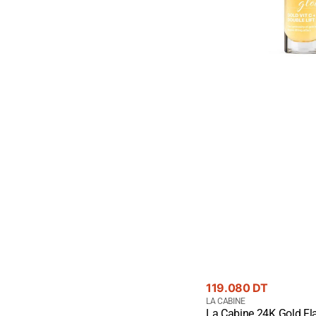
-
Éclat
Premium
Or
24K
Prix
119.080 DT
courant
Fournisseur
LA CABINE
La Cabine 24K Gold Fl