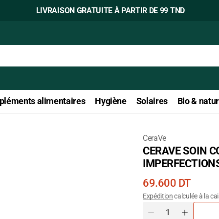
LIVRAISON GRATUITE À PARTIR DE 99 TND
léments alimentaires
Hygiène
Solaires
Bio & natur
CeraVe
CERAVE SOIN 
Ouvrir
IMPERFECTION
le
média
Prix
69.600 DT
1
courant
Expédition
calculée à la ca
dans
Quantité
la
Diminuer
Augmente