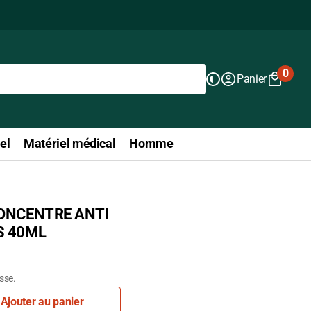
0
Panier
0
articl
el
Matériel médical
Homme
CONCENTRE ANTI
S 40ML
isse.
Ajouter au panier
r