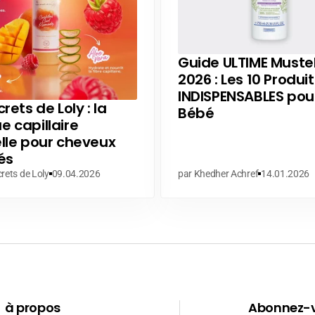
Guide ULTIME Muste
2026 : Les 10 Produit
INDISPENSABLES pou
rets de Loly : la
Bébé
 capillaire
lle pour cheveux
és
rets de Loly
09.04.2026
par Khedher Achref
14.01.2026
à propos
Abonnez-v