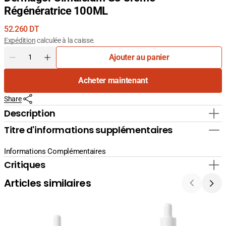
Régénératrice 100ML
Prix
52.260 DT
courant
Expédition
calculée à la caisse.
Quantité
Ajouter au panier
Diminuer
Augmenter
la
la
Acheter maintenant
quantité
quantité
pour
pour
Share
Dermagor
Dermagor
Simulcium
Simulcium
Description
G3
G3
Titre d'informations supplémentaires
Crème
Crème
Régénératrice
Régénératrice
100ML
100ML
Informations Complémentaires
Critiques
Articles similaires
La
La
Cabine
Cabine
24K
Sérum