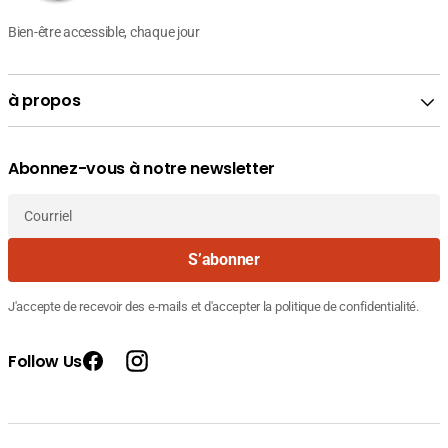
Bien-être accessible, chaque jour
à propos
Abonnez-vous à notre newsletter
Courriel
S’abonner
J'accepte de recevoir des e-mails et d'accepter la politique de confidentialité.
Follow Us
Facebook
Instagram
Fournisseur
Dermagor Simulcium G3 Crème
Prix
52.260
: