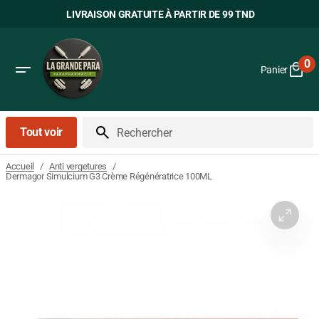
Passer
LIVRAISON GRATUITE À PARTIR DE 99 TND
au
contenu
0
Panier
0
art
Tout voir
Rechercher
/
/
Accueil
Anti vergetures
Dermagor Simulcium G3 Crème Régénératrice 100ML
Ouvrir
le
média
1
dans
la
vue
Galerie