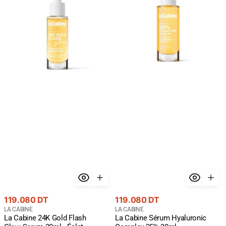
Gold
Hyaluronic
Flash
Complex
Glow
25%
Serum
30ml
30ml
-
-
Hydratation
Éclat
Maximum
Premium
Or
24K
Prix
Prix
119.080 DT
119.080 DT
courant
Fournisseur
courant
Fournisseur
LA CABINE
LA CABINE
La Cabine 24K Gold Flash
La Cabine Sérum Hyaluronic
:
: