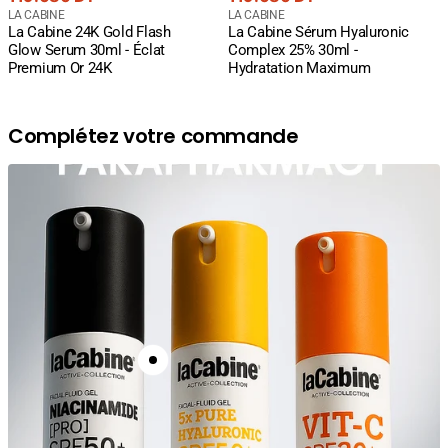
courant
Fournisseur
courant
Fournisseur
LA CABINE
LA CABINE
La Cabine 24K Gold Flash
La Cabine Sérum Hyaluronic
:
:
Glow Serum 30ml - Éclat
Complex 25% 30ml -
Premium Or 24K
Hydratation Maximum
Complétez votre commande