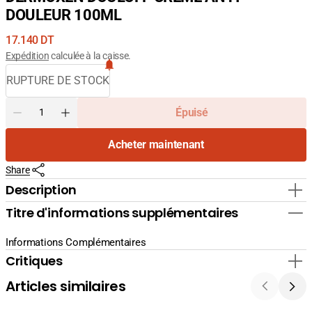
DOULEUR 100ML
Prix
17.140 DT
courant
Expédition
calculée à la caisse.
RUPTURE DE STOCK
Quantité
Épuisé
Diminuer
Augmenter
la
la
Acheter maintenant
quantité
quantité
pour
pour
Share
DERMOXEN
DERMOXEN
DOULOFF
DOULOFF
Description
CREME
CREME
Titre d'informations supplémentaires
ANTI
ANTI
DOULEUR
DOULEUR
100ML
100ML
Informations Complémentaires
Critiques
Articles similaires