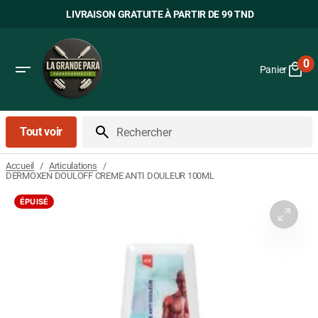
Passer
LIVRAISON GRATUITE À PARTIR DE 99 TND
au
contenu
0
Panier
0
art
Tout voir
Rechercher
/
/
Accueil
Articulations
DERMOXEN DOULOFF CREME ANTI DOULEUR 100ML
ÉPUISÉ
Ouvrir
le
média
1
dans
la
vue
Galerie