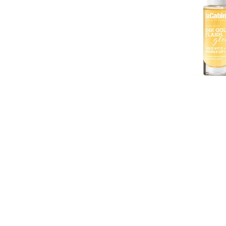
Flash
Glow
Serum
30ml
-
Éclat
Premium
Or
24K