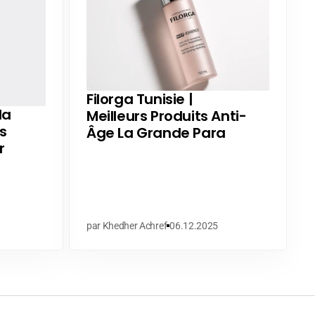
Filorga Tunisie |
la
Meilleurs Produits Anti-
s
Âge La Grande Para
r
par Khedher Achref
06.12.2025