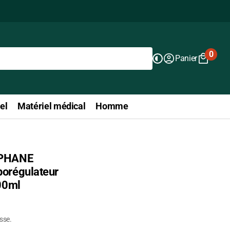
0
Panier
0
articl
el
Matériel médical
Homme
OPHANE
orégulateur
00ml
isse.