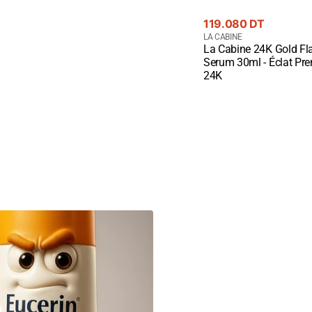
Prix
119.080 DT
courant
Fournisseur
LA CABINE
La Cabine 24K Gold Fl
:
Quick View
Serum 30ml - Éclat Pr
24K