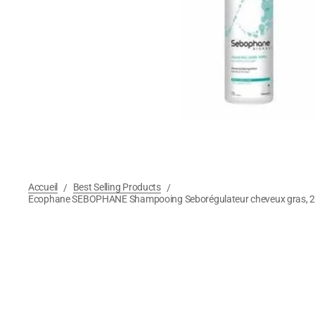
Accueil
Best Selling Products
/
/
Ecophane SEBOPHANE Shampooing Seborégulateur cheveux gras, 