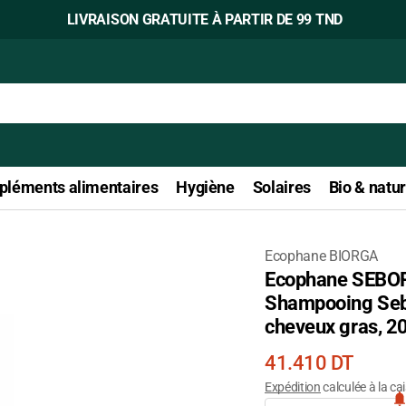
LIVRAISON GRATUITE À PARTIR DE 99 TND
léments alimentaires
Hygiène
Solaires
Bio & natur
Ecophane BIORGA
Ecophane SEB
Ouvrir
Shampooing Seb
le
cheveux gras, 2
média
1
Prix
41.410 DT
dans
courant
Expédition
calculée à la ca
la