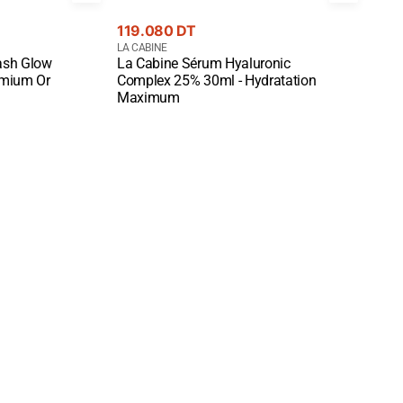
Prix
Prix
119.080 DT
95.
courant
Fournisseur
cou
Four
LA CABINE
LA CA
ash Glow
La Cabine Sérum Hyaluronic
La C
:
:
Quick View
Quic
emium Or
Complex 25% 30ml - Hydratation
Faci
Maximum
Hydr