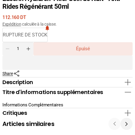
Rides Régénérant 50ml
Prix
112.160 DT
courant
Expédition
calculée à la caisse.
RUPTURE DE STOCK
Quantité
Épuisé
Diminuer
Augmenter
la
la
quantité
quantité
pour
pour
Share
Eucerin
Eucerin
Hyaluron-
Hyaluron-
Description
Filler
Filler
Titre d'informations supplémentaires
Soin
Soin
de
de
Nuit
Nuit
Informations Complémentaires
-
-
Critiques
Anti-
Anti-
Rides
Rides
Articles similaires
Régénérant
Régénérant
50ml
50ml