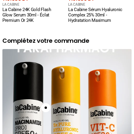
courant
Fournisseur
courant
Fournisseur
LA CABINE
LA CABINE
La Cabine 24K Gold Flash
La Cabine Sérum Hyaluronic
:
:
Glow Serum 30ml - Éclat
Complex 25% 30ml -
Premium Or 24K
Hydratation Maximum
Complétez votre commande