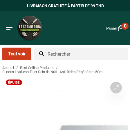
Passer
LIVRAISON GRATUITE À PARTIR DE 99 TND
au
contenu
0
Panier
0
art
Tout voir
Rechercher
/
/
Accueil
Best Selling Products
Eucerin Hyaluron-Filler Soin de Nuit - Anti-Rides Régénérant 50ml
ÉPUISÉ
Ouvrir
le
média
1
dans
la
vue
Galerie