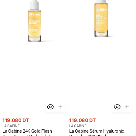
Gold
Hyaluronic
Flash
Complex
Glow
25%
Serum
30ml
30ml
-
-
Hydratation
Éclat
Maximum
Premium
Or
24K
Prix
Prix
119.080 DT
119.080 DT
courant
Fournisseur
courant
Fournisseur
LA CABINE
LA CABINE
La Cabine 24K Gold Flash
La Cabine Sérum Hyaluronic
:
: