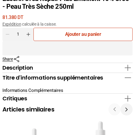
- Peau Très Sèche 250ml
Prix
81.380 DT
courant
Expédition
calculée à la caisse.
Quantité
Ajouter au panier
Diminuer
Augmenter
la
la
quantité
quantité
pour
pour
Share
Eucerin
Eucerin
Urea
Urea
Description
Repair
Repair
Titre d'informations supplémentaires
Plus
Plus
Émollient
Émollient
10%
10%
Informations Complémentaires
Urée
Urée
Critiques
-
-
Peau
Peau
Articles similaires
Très
Très
Sèche
Sèche
250ml
250ml
La
La
Cabine
Cabine
24K
Sérum