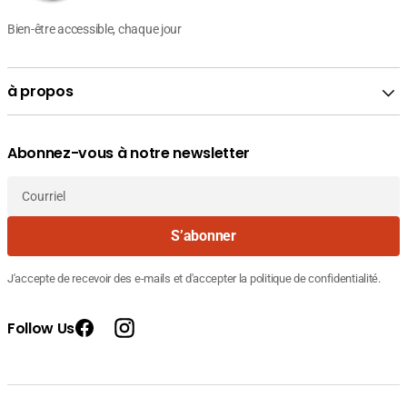
Bien-être accessible, chaque jour
à propos
Abonnez-vous à notre newsletter
Courriel
S’abonner
J'accepte de recevoir des e-mails et d'accepter la politique de confidentialité.
Follow Us
Facebook
Instagram
Fournisseur
Eucerin Urea Repair Plus Émollient 10%
Prix
81.380
: