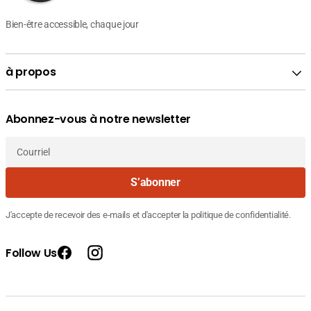
Bien-être accessible, chaque jour
à propos
Abonnez-vous à notre newsletter
Courriel
S’abonner
J'accepte de recevoir des e-mails et d'accepter la politique de confidentialité.
Follow Us
Facebook
Instagram
Prix
Prix
57.050
Fournisseur
FIDERMA Gel nettoyant purifiant peaux
de
courant
DT
:
vente
62.000
grasses, 200ml