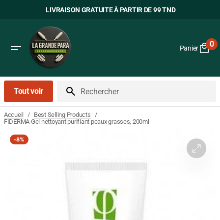
Passer
LIVRAISON GRATUITE À PARTIR DE 99 TND
au
contenu
0
Panier
0
art
Tout voir
Rechercher
/
/
Accueil
Best Selling Products
FIDERMA Gel nettoyant purifiant peaux grasses, 200ml
-
8%
Ouvrir
le
média
1
dans
la
vue
Galerie