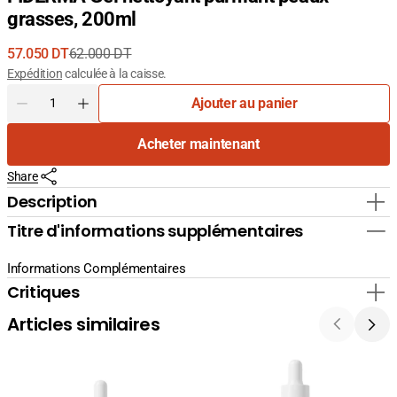
grasses, 200ml
57.050 DT
62.000 DT
Prix
Prix
Expédition
calculée à la caisse.
de
courant
Quantité
Ajouter au panier
vente
Diminuer
Augmenter
la
la
Acheter maintenant
quantité
quantité
pour
pour
Share
FIDERMA
FIDERMA
Gel
Gel
Description
nettoyant
nettoyant
Titre d'informations supplémentaires
purifiant
purifiant
peaux
peaux
grasses,
grasses,
Informations Complémentaires
200ml
200ml
Critiques
Articles similaires
La
La
Cabine
Cabine
24K
Sérum