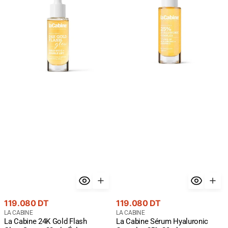
Gold
Hyaluronic
Flash
Complex
Glow
25%
Serum
30ml
30ml
-
-
Hydratation
Éclat
Maximum
Premium
Or
24K
Prix
Prix
119.080 DT
119.080 DT
courant
Fournisseur
courant
Fournisseur
LA CABINE
LA CABINE
La Cabine 24K Gold Flash
La Cabine Sérum Hyaluronic
:
: