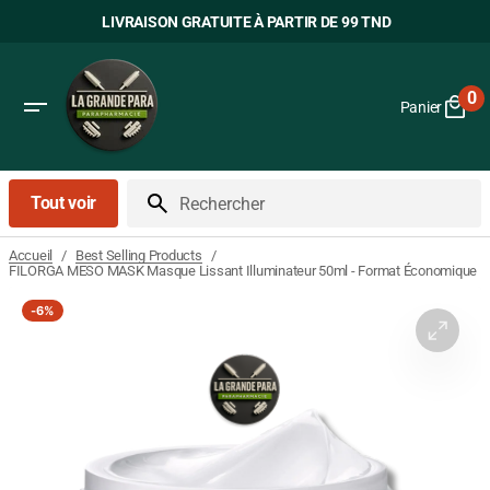
Passer
LIVRAISON GRATUITE À PARTIR DE 99 TND
au
contenu
0
Panier
0
art
Tout voir
Rechercher
/
/
Accueil
Best Selling Products
FILORGA MESO MASK Masque Lissant Illuminateur 50ml - Format Économique
-
6%
Ouvrir
le
média
1
dans
la
vue
Galerie