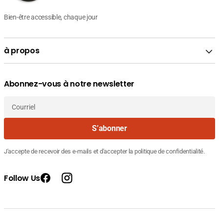
Bien-être accessible, chaque jour
à propos
Abonnez-vous à notre newsletter
Courriel
S’abonner
J'accepte de recevoir des e-mails et d'accepter la politique de confidentialité.
Follow Us
Facebook
Instagram
Prix
Prix
130.520
Fournisseur
FILORGA MESO MASK Masque Lissant
de
courant
DT
:
vente
139.000
Illuminateur 50ml - Format Économique