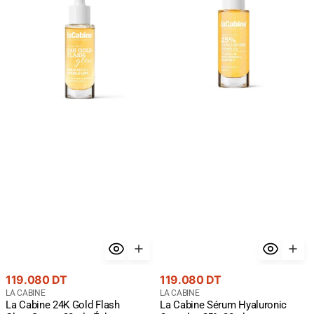
Gold
Hyaluronic
Flash
Complex
Glow
25%
Serum
30ml
30ml
-
-
Hydratation
Éclat
Maximum
Premium
Or
24K
Prix
Prix
119.080 DT
119.080 DT
courant
Fournisseur
courant
Fournisseur
LA CABINE
LA CABINE
La Cabine 24K Gold Flash
La Cabine Sérum Hyaluronic
:
: