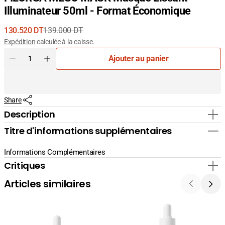
Illuminateur 50ml - Format Économique
130.520 DT
139.000 DT
Prix
Prix
Expédition
calculée à la caisse.
de
courant
Quantité
Ajouter au panier
vente
Diminuer
Augmenter
la
la
quantité
quantité
pour
pour
Share
FILORGA
FILORGA
MESO
MESO
Description
MASK
MASK
Titre d'informations supplémentaires
Masque
Masque
Lissant
Lissant
Illuminateur
Illuminateur
Informations Complémentaires
50ml
50ml
Critiques
-
-
Format
Format
Articles similaires
Économique
Économique
La
La
Cabine
Cabine
24K
Sérum