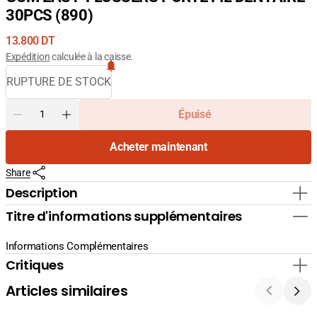
30PCS (890)
Prix
13.800 DT
courant
Expédition
calculée à la caisse.
RUPTURE DE STOCK
Quantité
Épuisé
Diminuer
Augmenter
la
la
Acheter maintenant
quantité
quantité
pour
pour
Share
GUM
GUM
EASY-
EASY-
Description
FLOSSERS
FLOSSERS
Titre d'informations supplémentaires
PORTE
PORTE
FIL
FIL
DENTAIRE
DENTAIRE
Informations Complémentaires
30PCS
30PCS
Critiques
(890)
(890)
Articles similaires