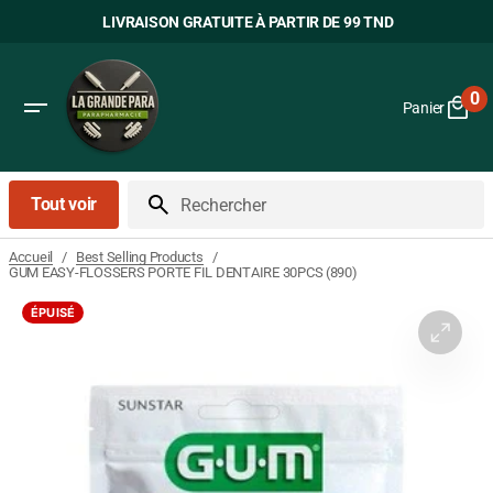
Passer
LIVRAISON GRATUITE À PARTIR DE 99 TND
au
contenu
0
Panier
0
art
Tout voir
Rechercher
/
/
Accueil
Best Selling Products
GUM EASY-FLOSSERS PORTE FIL DENTAIRE 30PCS (890)
ÉPUISÉ
Ouvrir
le
média
1
dans
la
vue
Galerie