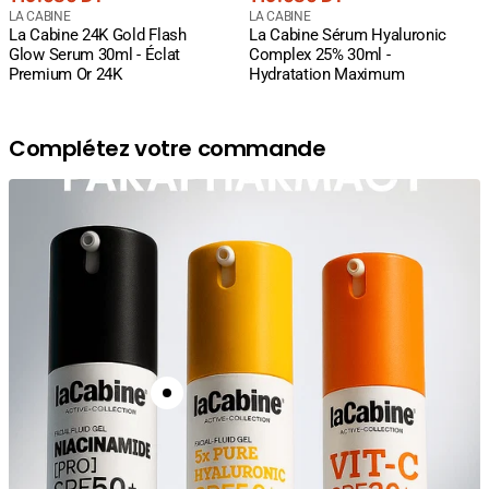
courant
Fournisseur
courant
Fournisseur
LA CABINE
LA CABINE
La Cabine 24K Gold Flash
La Cabine Sérum Hyaluronic
:
:
Glow Serum 30ml - Éclat
Complex 25% 30ml -
Premium Or 24K
Hydratation Maximum
Complétez votre commande