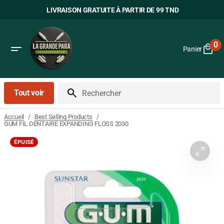
Passer
LIVRAISON GRATUITE À PARTIR DE 99 TND
au
contenu
0
Panier
0
art
Tout voir
Rechercher
/
/
Accueil
Best Selling Products
GUM FIL DENTAIRE EXPANDING FLOSS 2030
ÉPUISÉ
Ouvrir
le
média
1
dans
la
vue
Galerie