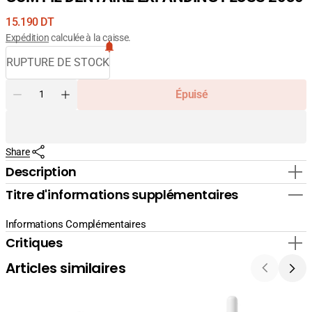
Prix
15.190 DT
courant
Expédition
calculée à la caisse.
RUPTURE DE STOCK
Quantité
Épuisé
Diminuer
Augmenter
la
la
quantité
quantité
pour
pour
Share
GUM
GUM
FIL
FIL
Description
DENTAIRE
DENTAIRE
Titre d'informations supplémentaires
EXPANDING
EXPANDING
FLOSS
FLOSS
2030
2030
Informations Complémentaires
Critiques
Articles similaires
La
La
Cabine
Cabine