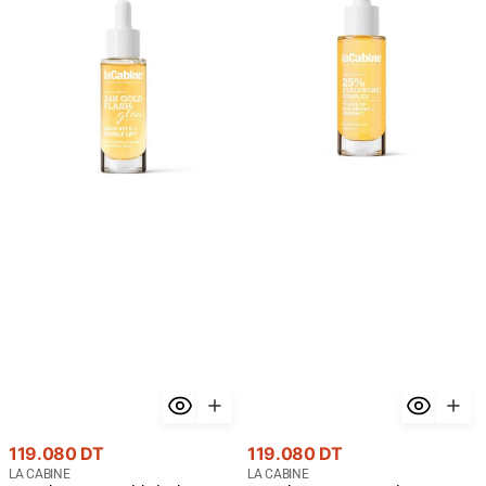
24K
Sérum
Gold
Hyaluronic
Flash
Complex
Glow
25%
Serum
30ml
30ml
-
-
Hydratation
Éclat
Maximum
Premium
Or
24K
Prix
Prix
119.080 DT
119.080 DT
courant
Fournisseur
courant
Fournisseur
LA CABINE
LA CABINE