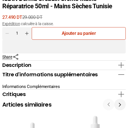
Réparatrice 50ml - Mains Sèches Tunisie
27.490 DT
29.000 DT
Prix
Prix
Expédition
calculée à la caisse.
de
courant
Quantité
Ajouter au panier
vente
Diminuer
Augmenter
la
la
quantité
quantité
pour
pour
Share
ISDIN
ISDIN
Derma
Derma
Description
Ureadin
Ureadin
Titre d'informations supplémentaires
Crème
Crème
Mains
Mains
Réparatrice
Réparatrice
Informations Complémentaires
50ml
50ml
Critiques
-
-
Mains
Mains
Articles similaires
Sèches
Sèches
Tunisie
Tunisie
La
La
Cabine
Cabine
24K
Sérum