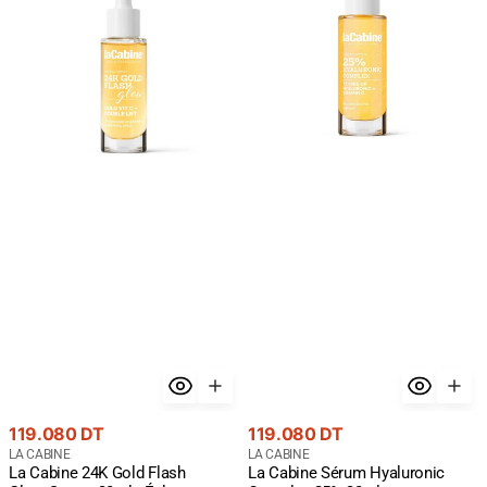
Gold
Hyaluronic
Flash
Complex
Glow
25%
Serum
30ml
30ml
-
-
Hydratation
Éclat
Maximum
Premium
Or
24K
Prix
Prix
119.080 DT
119.080 DT
courant
Fournisseur
courant
Fournisseur
LA CABINE
LA CABINE
La Cabine 24K Gold Flash
La Cabine Sérum Hyaluronic
:
: