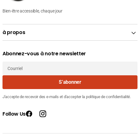
Bien-être accessible, chaque jour
à propos
Abonnez-vous à notre newsletter
Courriel
S’abonner
J'accepte de recevoir des e-mails et d'accepter la politique de confidentialité.
Follow Us
Facebook
Instagram
Prix
Prix
27.490
Fournisseur
ISDIN Derma Ureadin Crème Mains
de
courant
DT
:
vente
29.000
Réparatrice 50ml - Mains Sèches Tunisie