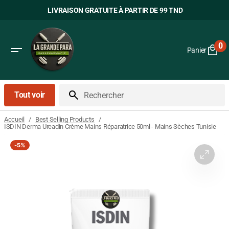
Passer
LIVRAISON GRATUITE À PARTIR DE 99 TND
au
contenu
0
Panier
0
art
Tout voir
Rechercher
/
/
Accueil
Best Selling Products
ISDIN Derma Ureadin Crème Mains Réparatrice 50ml - Mains Sèches Tunisie
-
5%
Ouvrir
le
média
1
dans
la
vue
Galerie