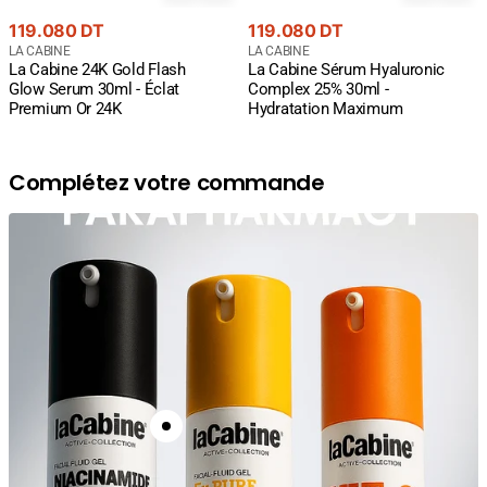
Prix
Prix
119.080 DT
119.080 DT
courant
Fournisseur
courant
Fournisseur
LA CABINE
LA CABINE
La Cabine 24K Gold Flash
La Cabine Sérum Hyaluronic
:
:
Glow Serum 30ml - Éclat
Complex 25% 30ml -
Premium Or 24K
Hydratation Maximum
Complétez votre commande