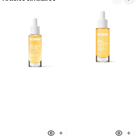
La
La
Cabine
Cabine
24K
Sérum
Gold
Hyaluronic
Flash
Complex
Glow
25%
Serum
30ml
30ml
-
-
Hydratation
Éclat
Maximum
Premium
Or
24K