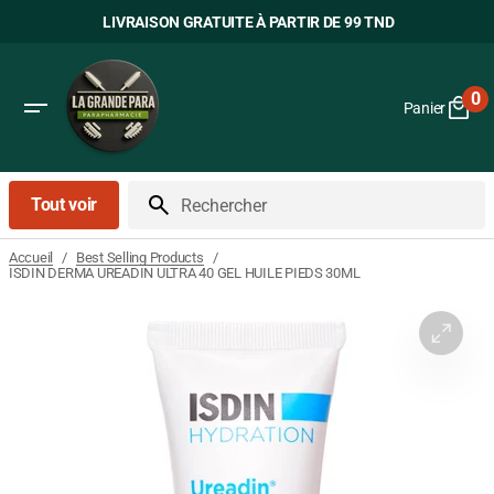
Passer
LIVRAISON GRATUITE À PARTIR DE 99 TND
au
contenu
0
Panier
0
art
Tout voir
Rechercher
/
/
Accueil
Best Selling Products
ISDIN DERMA UREADIN ULTRA 40 GEL HUILE PIEDS 30ML
Ouvrir
le
média
1
dans
la
vue
Galerie