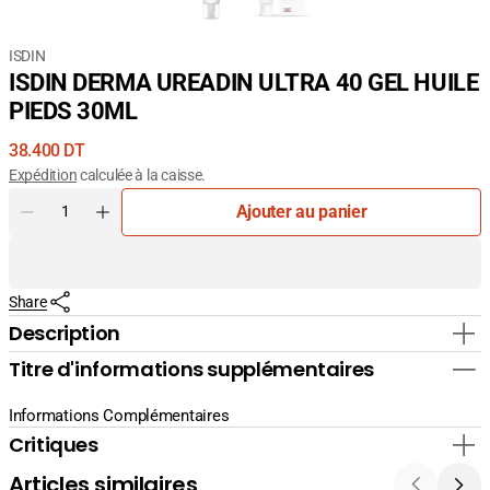
ISDIN
ISDIN DERMA UREADIN ULTRA 40 GEL HUILE
PIEDS 30ML
Prix
38.400 DT
courant
Expédition
calculée à la caisse.
Quantité
Ajouter au panier
Diminuer
Augmenter
la
la
quantité
quantité
pour
pour
Share
ISDIN
ISDIN
DERMA
DERMA
Description
UREADIN
UREADIN
Titre d'informations supplémentaires
ULTRA
ULTRA
40
40
GEL
GEL
Informations Complémentaires
HUILE
HUILE
Critiques
PIEDS
PIEDS
30ML
30ML
Articles similaires