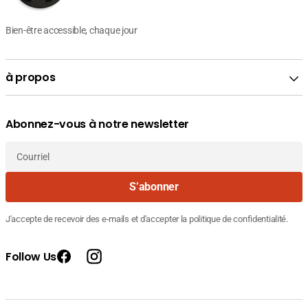
Bien-être accessible, chaque jour
à propos
Abonnez-vous à notre newsletter
Courriel
S’abonner
J'accepte de recevoir des e-mails et d'accepter la politique de confidentialité.
Follow Us
Facebook
Instagram
Fournisseur
ISISPHARMA TEEN DERM A-Z SOIN
Prix
:
60.590
INTENSE PEAUX A TENDANCE ACNEIQUE