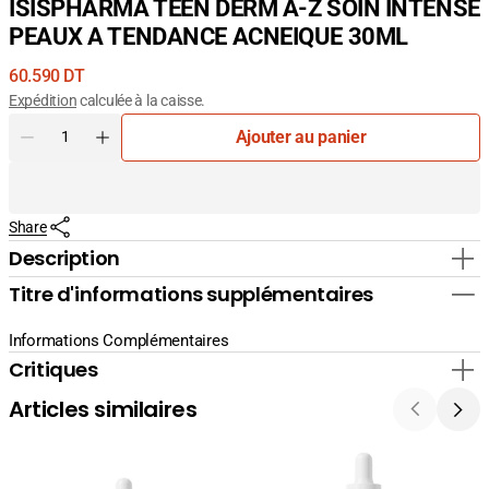
ISISPHARMA TEEN DERM A-Z SOIN INTENSE
PEAUX A TENDANCE ACNEIQUE 30ML
Prix
60.590 DT
courant
Expédition
calculée à la caisse.
Quantité
Ajouter au panier
Diminuer
Augmenter
la
la
quantité
quantité
pour
pour
Share
ISISPHARMA
ISISPHARMA
TEEN
TEEN
Description
DERM
DERM
Titre d'informations supplémentaires
A-
A-
Z
Z
SOIN
SOIN
Informations Complémentaires
INTENSE
INTENSE
Critiques
PEAUX
PEAUX
A
A
Articles similaires
TENDANCE
TENDANCE
ACNEIQUE
ACNEIQUE
30ML
30ML
La
La
Cabine
Cabine