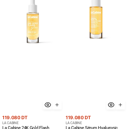
24K
Sérum
Gold
Hyaluronic
Flash
Complex
Glow
25%
Serum
30ml
30ml
-
-
Hydratation
Éclat
Maximum
Premium
Or
24K
Prix
Prix
119.080 DT
119.080 DT
courant
Fournisseur
courant
Fournisseur
LA CABINE
LA CABINE
La Cabine 24K Gold Flash
La Cabine Sérum Hyaluronic
:
: