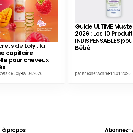
Guide ULTIME Muste
2026 : Les 10 Produit
INDISPENSABLES pou
rets de Loly : la
Bébé
 capillaire
lle pour cheveux
és
rets de Loly
09.04.2026
par Khedher Achref
14.01.2026
à propos
Abonnez-v