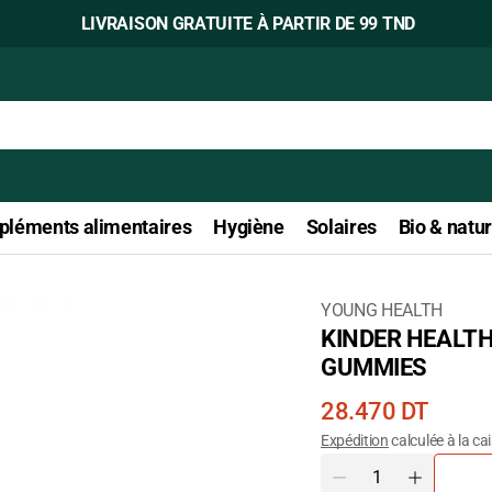
LIVRAISON GRATUITE À PARTIR DE 99 TND
léments alimentaires
Hygiène
Solaires
Bio & natur
YOUNG HEALTH
KINDER HEALTH
Ouvrir
GUMMIES
le
média
Prix
28.470 DT
1
courant
Expédition
calculée à la ca
dans
Quantité
la
Diminuer
Augmente