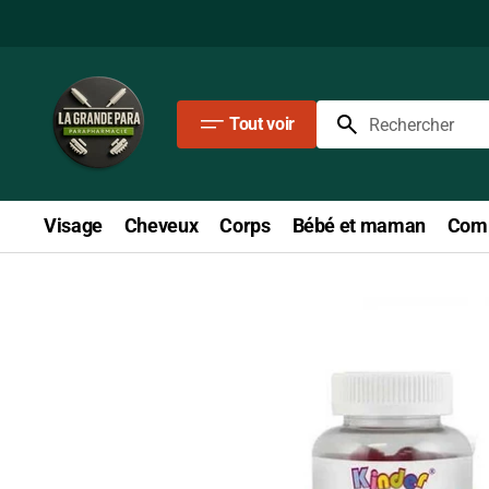
Passer
au
contenu
Tout voir
Rechercher
Visage
Cheveux
Corps
Bébé et maman
Comp