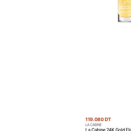
-
Éclat
Premium
Or
24K
Prix
119.080 DT
courant
Fournisseur
LA CABINE
La Cabine 24K Gold Fl