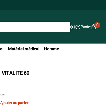
0
Panier
0
articl
el
Matériel médical
Homme
 VITALITE 60
isse.
Ajouter au panier
r