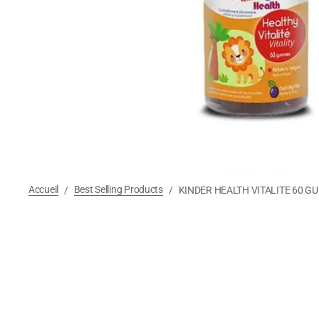
Accueil
Best Selling Products
/
/
KINDER HEALTH VITALITE 60 G