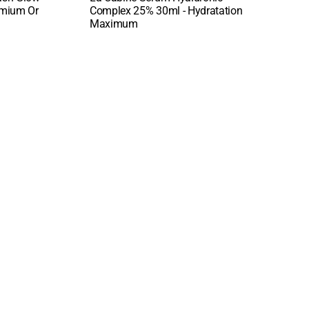
:
:
Quick View
Quic
emium Or
Complex 25% 30ml - Hydratation
Faci
Maximum
Hydr