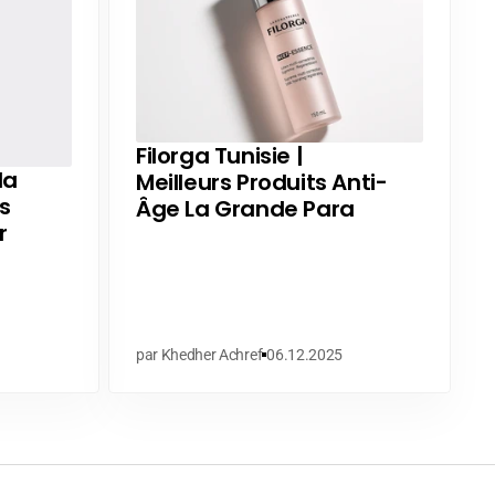
Filorga Tunisie |
la
Meilleurs Produits Anti-
s
Âge La Grande Para
r
par Khedher Achref
06.12.2025