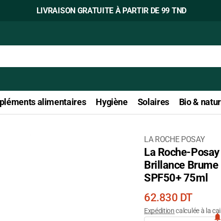
LIVRAISON GRATUITE À PARTIR DE 99 TND
léments alimentaires
Hygiène
Solaires
Bio & natur
LA ROCHE POSAY
La Roche-Posay 
Ouvrir
Brillance Brume 
le
SPF50+ 75ml
média
1
Prix
62.830 DT
dans
courant
Expédition
calculée à la ca
la