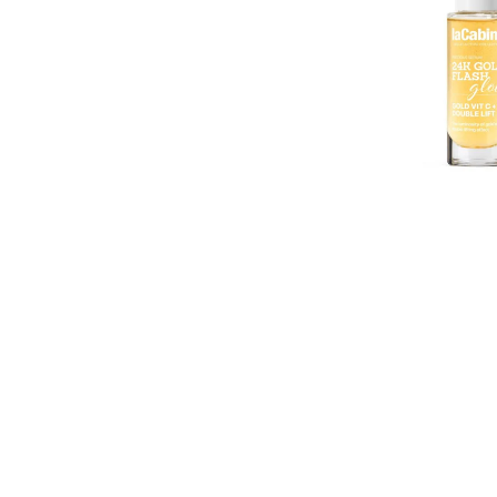
Flash
Glow
Serum
30ml
-
Éclat
Premium
Or
24K