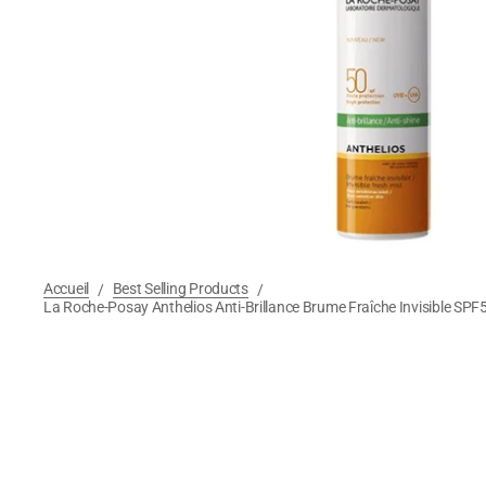
Accueil
Best Selling Products
/
/
La Roche-Posay Anthelios Anti-Brillance Brume Fraîche Invisible SP