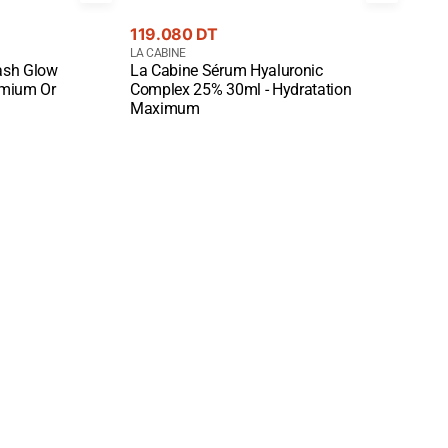
Prix
Prix
119.080 DT
95.
courant
Fournisseur
cou
Four
LA CABINE
LA CA
ash Glow
La Cabine Sérum Hyaluronic
La C
:
:
Quick View
Quic
emium Or
Complex 25% 30ml - Hydratation
Faci
Maximum
Hydr