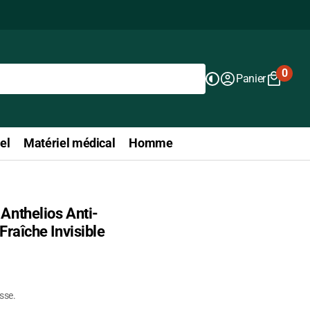
0
Panier
0
articl
el
Matériel médical
Homme
Anthelios Anti-
Fraîche Invisible
isse.