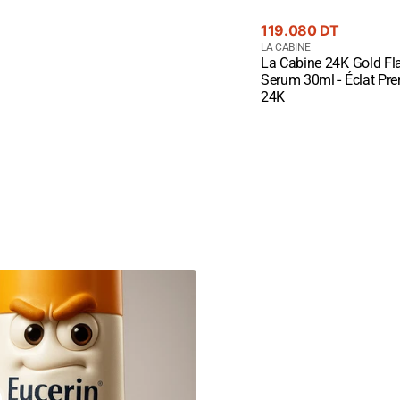
Prix
119.080 DT
courant
Fournisseur
LA CABINE
La Cabine 24K Gold Fl
:
Quick View
Serum 30ml - Éclat Pr
24K