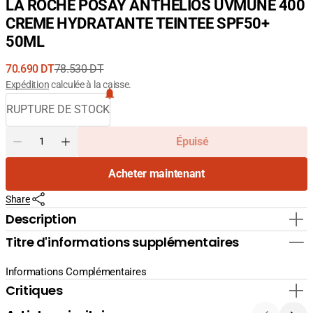
LA ROCHE POSAY ANTHELIOS UVMUNE 400
CREME HYDRATANTE TEINTEE SPF50+
50ML
70.690 DT
78.530 DT
Prix
Prix
Expédition
calculée à la caisse.
de
courant
RUPTURE DE STOCK
vente
Quantité
Épuisé
Diminuer
Augmenter
la
la
Acheter maintenant
quantité
quantité
pour
pour
Share
LA
LA
ROCHE
ROCHE
Description
POSAY
POSAY
Titre d'informations supplémentaires
ANTHELIOS
ANTHELIOS
UVMUNE
UVMUNE
400
400
Informations Complémentaires
CREME
CREME
Critiques
HYDRATANTE
HYDRATANTE
TEINTEE
TEINTEE