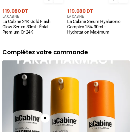
Prix
Prix
119.080 DT
119.080 DT
courant
Fournisseur
courant
Fournisseur
LA CABINE
LA CABINE
La Cabine 24K Gold Flash
La Cabine Sérum Hyaluronic
:
:
Glow Serum 30ml - Éclat
Complex 25% 30ml -
Premium Or 24K
Hydratation Maximum
Complétez votre commande