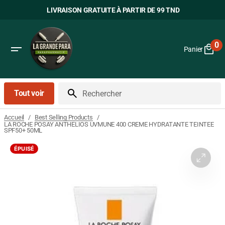
Passer
LIVRAISON GRATUITE À PARTIR DE 99 TND
au
contenu
0
Panier
0
art
Tout voir
Rechercher
/
/
Accueil
Best Selling Products
LA ROCHE POSAY ANTHELIOS UVMUNE 400 CREME HYDRATANTE TEINTEE
SPF50+ 50ML
ÉPUISÉ
Ouvrir
le
média
1
dans
la
vue