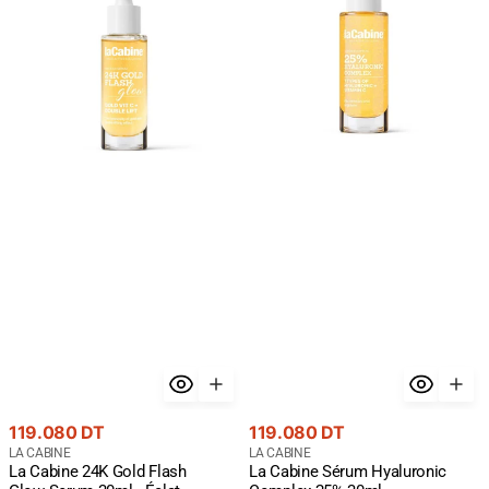
Gold
Hyaluronic
Flash
Complex
Glow
25%
Serum
30ml
30ml
-
-
Hydratation
Éclat
Maximum
Premium
Or
24K
Prix
Prix
119.080 DT
119.080 DT
courant
Fournisseur
courant
Fournisseur
LA CABINE
LA CABINE
La Cabine 24K Gold Flash
La Cabine Sérum Hyaluronic
:
: