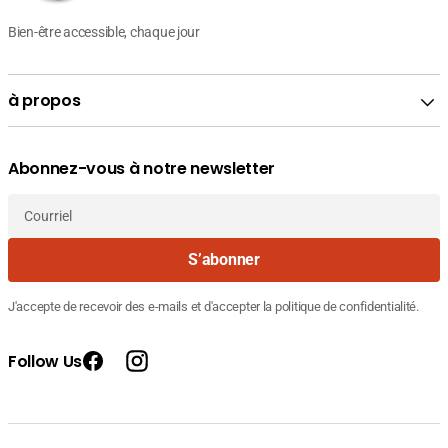
Bien-être accessible, chaque jour
à propos
Abonnez-vous à notre newsletter
Courriel
S’abonner
J'accepte de recevoir des e-mails et d'accepter la politique de confidentialité.
Follow Us
Facebook
Instagram
Fournisseur
LIERAC SEBOLOGIE MASQUE SCRUB
Prix
90.270
: