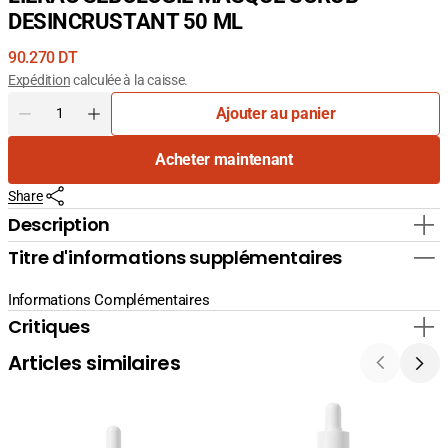
DESINCRUSTANT 50 ML
Prix
90.270 DT
courant
Expédition
calculée à la caisse.
Quantité
Ajouter au panier
Diminuer
Augmenter
la
la
Acheter maintenant
quantité
quantité
pour
pour
Share
LIERAC
LIERAC
SEBOLOGIE
SEBOLOGIE
Description
MASQUE
MASQUE
Titre d'informations supplémentaires
SCRUB
SCRUB
DESINCRUSTANT
DESINCRUSTANT
50
50
Informations Complémentaires
ML
ML
Critiques
Articles similaires
La
La
Cabine
Cabine
24K
Sérum