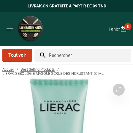
Passer
LIVRAISON GRATUITE À PARTIR DE 99 TND
au
contenu
0
Panier
0
art
Tout voir
Rechercher
/
/
Accueil
Best Selling Products
LIERAC SEBOLOGIE MASQUE SCRUB DESINCRUSTANT 50 ML
Ouvrir
le
média
1
dans
la
vue
Galerie