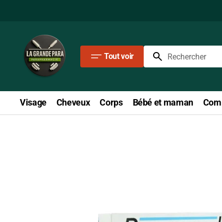
Passer
au
contenu
Tout voir
Rechercher
Visage
Cheveux
Corps
Bébé et maman
Comp