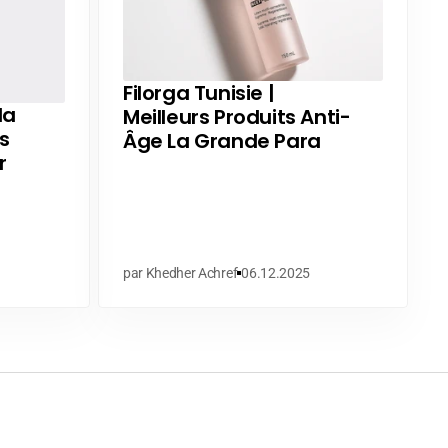
Filorga Tunisie |
la
Meilleurs Produits Anti-
s
Âge La Grande Para
r
par Khedher Achref
06.12.2025