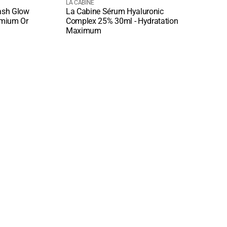
courant
Fournisseur
cou
Four
LA CABINE
LA CA
ash Glow
La Cabine Sérum Hyaluronic
La C
:
:
Quick View
Quic
emium Or
Complex 25% 30ml - Hydratation
Faci
Maximum
Hydr