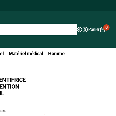
0
Panier
0
articl
el
Matériel médical
Homme
ENTIFRICE
ENTION
ML
isse.