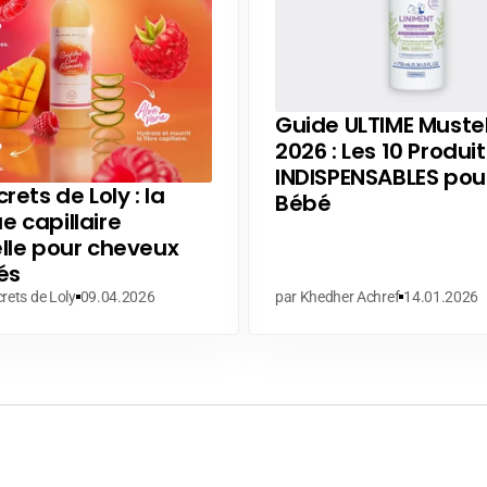
Guide ULTIME Muste
2026 : Les 10 Produit
INDISPENSABLES pou
rets de Loly : la
Bébé
 capillaire
lle pour cheveux
és
rets de Loly
09.04.2026
par Khedher Achref
14.01.2026