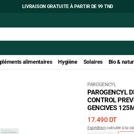
LIVRAISON GRATUITE À PARTIR DE 99 TND
léments alimentaires
Hygiène
Solaires
Bio & natur
PAROGENCYL
PAROGENCYL D
Ouvrir
CONTROL PREV
le
GENCIVES 125
média
1
Prix
17.490 DT
dans
courant
Expédition
calculée à la ca
la