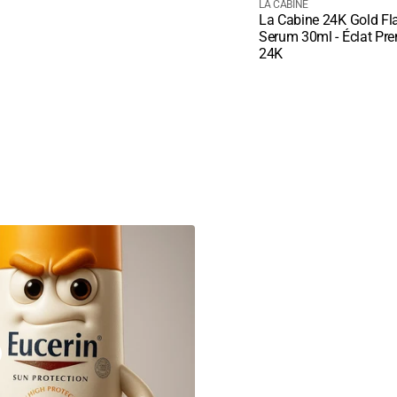
courant
Fournisseur
LA CABINE
La Cabine 24K Gold Fl
:
Quick View
Serum 30ml - Éclat Pr
24K