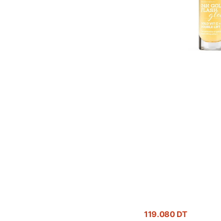
30ml
-
Éclat
Premium
Or
24K
Prix
119.080 DT