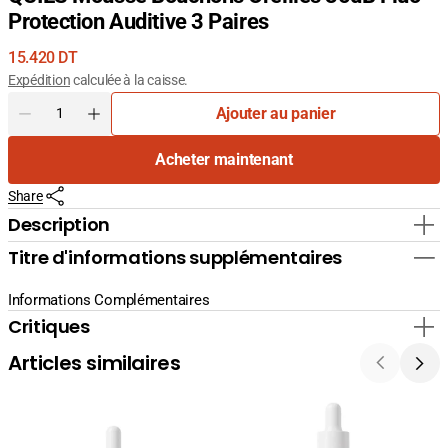
Protection Auditive 3 Paires
Prix
15.420 DT
courant
Expédition
calculée à la caisse.
Quantité
Ajouter au panier
Diminuer
Augmenter
la
la
Acheter maintenant
quantité
quantité
pour
pour
Share
QUIES
QUIES
Mousse
Mousse
Description
Bouchons
Bouchons
Titre d'informations supplémentaires
Oreilles
Oreilles
35dB
35dB
Fluo
Fluo
Informations Complémentaires
-
-
Critiques
Protection
Protection
Auditive
Auditive
Articles similaires
3
3
Paires
Paires
La
La
Cabine
Cabine
24K
Sérum