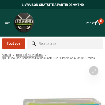
Passer
LIVRAISON GRATUITE À PARTIR DE 99 TND
au
contenu
0
Panier
0
art
Tout voir
Rechercher
/
/
Accueil
Best Selling Products
QUIES Mousse Bouchons Oreilles 35dB Fluo - Protection Auditive 3 Paires
Ouvrir
le
média
1
dans
la
vue
Galerie