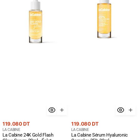
Gold
Hyaluronic
Flash
Complex
Glow
25%
Serum
30ml
30ml
-
-
Hydratation
Éclat
Maximum
Premium
Or
24K
Prix
Prix
119.080 DT
119.080 DT
courant
Fournisseur
courant
Fournisseur
LA CABINE
LA CABINE
La Cabine 24K Gold Flash
La Cabine Sérum Hyaluronic
:
: