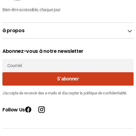
Bien-être accessible, chaque jour
à propos
Abonnez-vous à notre newsletter
Courriel
S’abonner
J'accepte de recevoir des e-mails et d'accepter la politique de confidentialité.
Follow Us
Facebook
Instagram
Fournisseur
QUIES Mousse Bouchons Oreilles 35dB
Prix
15.420
: