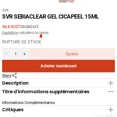
SVR
SVR SEBIACLEAR GEL CICAPEEL 15ML
36.610 DT
39.000 DT
Prix
Prix
Expédition
calculée à la caisse.
de
courant
RUPTURE DE STOCK
vente
Quantité
Épuisé
Diminuer
Augmenter
la
la
Acheter maintenant
quantité
quantité
pour
pour
Share
SVR
SVR
SEBIACLEAR
SEBIACLEAR
Description
GEL
GEL
Titre d'informations supplémentaires
CICAPEEL
CICAPEEL
15ML
15ML
Informations Complémentaires
Critiques