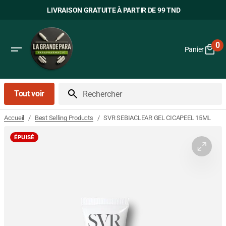
Passer
LIVRAISON GRATUITE À PARTIR DE 99 TND
au
contenu
0
Panier
0
art
Tout voir
Rechercher
/
/
SVR SEBIACLEAR GEL CICAPEEL 15ML
Accueil
Best Selling Products
ÉPUISÉ
Ouvrir
le
média
1
dans
la
vue
Galerie