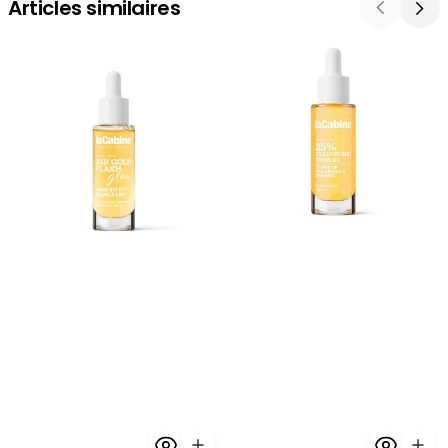
Articles similaires
La
La
Cabine
Cabine
24K
Sérum
Gold
Hyaluronic
Flash
Complex
Glow
25%
Serum
30ml
30ml
-
-
Hydratation
Éclat
Maximum
Premium
Or
24K