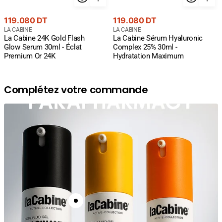
Prix
Prix
119.080 DT
119.080 DT
courant
Fournisseur
courant
Fournisseur
LA CABINE
LA CABINE
La Cabine 24K Gold Flash
La Cabine Sérum Hyaluronic
:
:
Glow Serum 30ml - Éclat
Complex 25% 30ml -
Premium Or 24K
Hydratation Maximum
Complétez votre commande