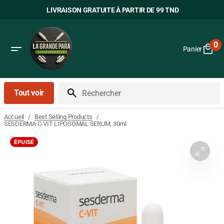
Passer
LIVRAISON GRATUITE À PARTIR DE 99 TND
au
contenu
0
Panier
0
art
Tout voir
Rechercher
/
/
Accueil
Best Selling Products
SESDERMA C-VIT LIPOSOMAL SERUM, 30ml
ÉPUISÉ
Ouvrir
le
média
1
dans
la
vue
Galerie