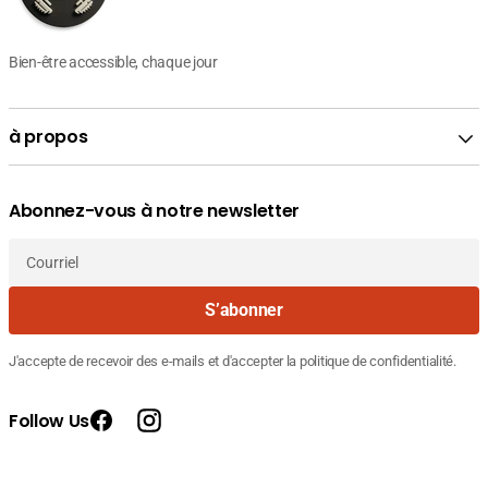
Bien-être accessible, chaque jour
à propos
Abonnez-vous à notre newsletter
Courriel
S’abonner
J'accepte de recevoir des e-mails et d'accepter la politique de confidentialité.
Follow Us
Facebook
Instagram
Prix
Prix
115.540
Fournisseur
SESDERMA C-VIT LIPOSOMAL SERUM,
de
courant
DT