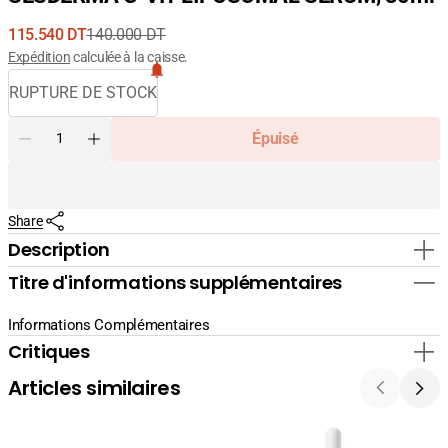
115.540 DT
140.000 DT
Prix
Prix
Expédition
calculée à la caisse.
de
courant
RUPTURE DE STOCK
vente
Quantité
Épuisé
Diminuer
Augmenter
la
la
quantité
quantité
pour
pour
Share
SESDERMA
SESDERMA
C-
C-
Description
VIT
VIT
Titre d'informations supplémentaires
LIPOSOMAL
LIPOSOMAL
SERUM,
SERUM,
30ml
30ml
Informations Complémentaires
Critiques
Articles similaires
La
La