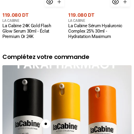
Prix
Prix
119.080 DT
119.080 DT
courant
Fournisseur
courant
Fournisseur
LA CABINE
LA CABINE
La Cabine 24K Gold Flash
La Cabine Sérum Hyaluronic
:
:
Glow Serum 30ml - Éclat
Complex 25% 30ml -
Premium Or 24K
Hydratation Maximum
Complétez votre commande