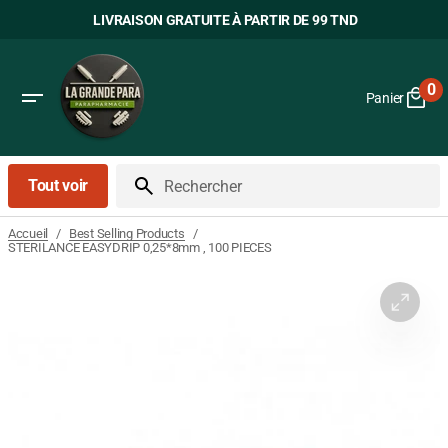
Passer
LIVRAISON GRATUITE À PARTIR DE 99 TND
au
contenu
0
Panier
0
art
Tout voir
Rechercher
/
/
Accueil
Best Selling Products
STERILANCE EASYDRIP 0,25*8mm , 100 PIECES
Ouvrir
le
média
1
dans
la
vue
Galerie