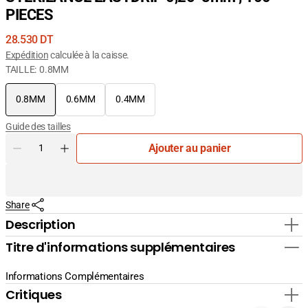
PIECES
Prix
28.530 DT
courant
Expédition
calculée à la caisse.
TAILLE:
0.8MM
0.8MM
0.6MM
0.4MM
Variante
Variante
Variante
épuisée
épuisée
épuisée
Guide des tailles
ou
ou
ou
Quantité
non
non
non
Ajouter au panier
Diminuer
Augmenter
disponible
disponible
disponible
la
la
quantité
quantité
pour
pour
Share
STERILANCE
STERILANCE
EASYDRIP
EASYDRIP
Description
0,25*8mm
0,25*8mm
Titre d'informations supplémentaires
,
,
100
100
PIECES
PIECES
Informations Complémentaires
Critiques