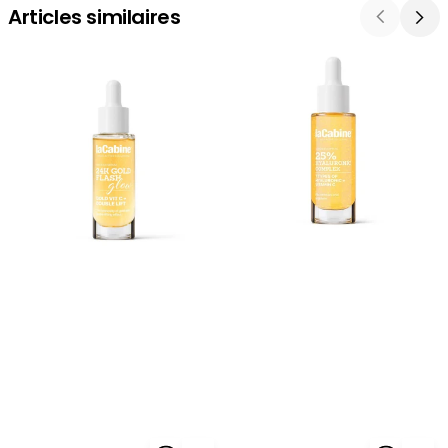
Articles similaires
La
La
Cabine
Cabine
24K
Sérum
Gold
Hyaluronic
Flash
Complex
Glow
25%
Serum
30ml
30ml
-
-
Hydratation
Éclat
Maximum
Premium
Or
24K