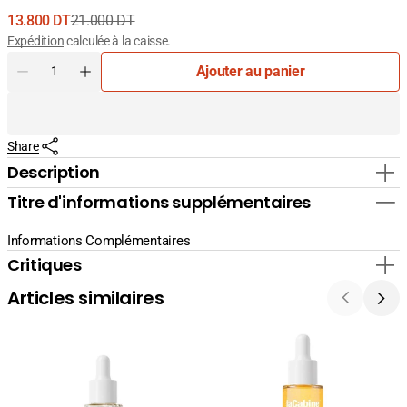
13.800 DT
21.000 DT
Prix
Prix
Expédition
calculée à la caisse.
de
courant
Quantité
Ajouter au panier
vente
Diminuer
Augmenter
la
la
quantité
quantité
pour
pour
Share
Stoderma
Stoderma
Gingisept
Gingisept
Description
Dentifrice
Dentifrice
Titre d'informations supplémentaires
Informations Complémentaires
Critiques
Articles similaires
La
La
Cabine
Cabine
24K
Sérum
Gold
Hyaluronic
Flash
Complex