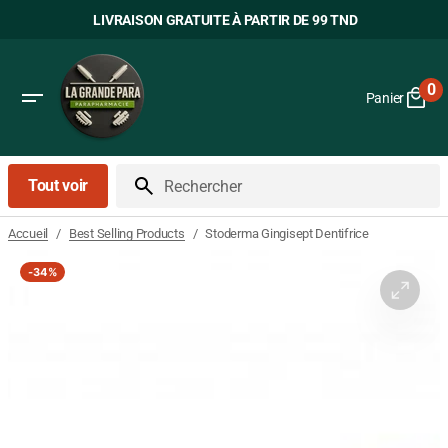
Passer
LIVRAISON GRATUITE À PARTIR DE 99 TND
au
contenu
0
Panier
0
art
Tout voir
Rechercher
/
/
Stoderma Gingisept Dentifrice
Accueil
Best Selling Products
-
34%
Ouvrir
le
média
1
dans
la
vue
Galerie