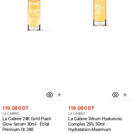
Glow
25%
Serum
30ml
30ml
-
-
Hydratation
Éclat
Maximum
Premium
Or
24K
Prix
Prix
119.080 DT
119.080 DT
courant
Fournisseur
courant
Fournisseur
LA CABINE
LA CABINE
La Cabine 24K Gold Flash
La Cabine Sérum Hyaluronic
:
:
Glow Serum 30ml - Éclat
Complex 25% 30ml -
Premium Or 24K
Hydratation Maximum