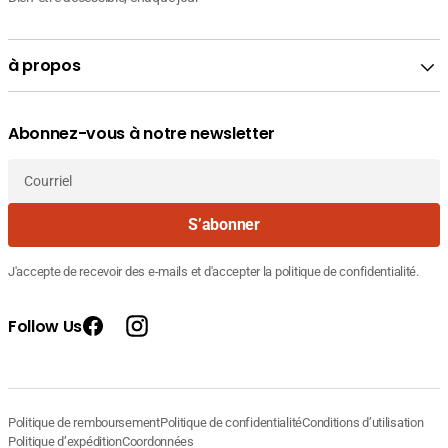
à propos
Abonnez-vous à notre newsletter
Courriel
S’abonner
J'accepte de recevoir des e-mails et d'accepter la politique de confidentialité.
Follow Us
Facebook
Instagram
Prix
Prix
13.800 DT
Fournisseur
Stoderma Gingisept Dentifrice
de
courant
21.000 DT
Politique de remboursement
Politique de confidentialité
Conditions d’utilisation
:
vente
Politique d’expédition
Coordonnées