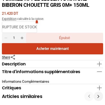
BIBERON CHOUETTE GRIS 0M+ 150ML
Prix
21.420 DT
courant
Expédition
calculée à la caisse.
RUPTURE DE STOCK
Quantité
Épuisé
Diminuer
Augmenter
la
la
Acheter maintenant
quantité
quantité
pour
pour
Share
TOMMEE
TOMMEE
TIPPEE
TIPPEE
Description
CLOSER
CLOSER
Titre d'informations supplémentaires
TO
TO
NATURE
NATURE
BIBERON
BIBERON
Informations Complémentaires
CHOUETTE
CHOUETTE
Critiques
GRIS
GRIS
0M+
0M+
Articles similaires
150ML
150ML