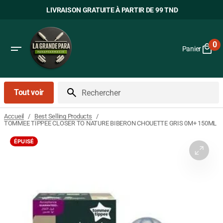
Passer
LIVRAISON GRATUITE À PARTIR DE 99 TND
au
contenu
0
Panier
0
art
Tout voir
Rechercher
/
/
Accueil
Best Selling Products
TOMMEE TIPPEE CLOSER TO NATURE BIBERON CHOUETTE GRIS 0M+ 150ML
ÉPUISÉ
Ouvrir
le
média
1
dans
la
vue
Galerie