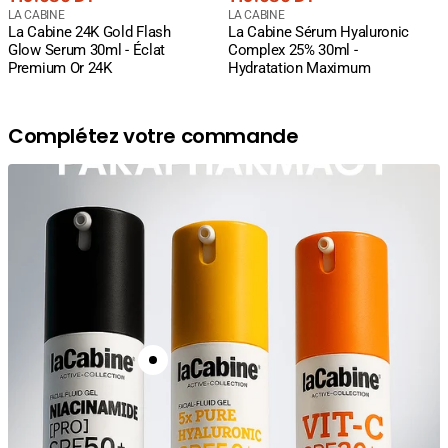
courant
Fournisseur
courant
Fournisseur
LA CABINE
LA CABINE
La Cabine 24K Gold Flash
La Cabine Sérum Hyaluronic
:
:
Glow Serum 30ml - Éclat
Complex 25% 30ml -
Premium Or 24K
Hydratation Maximum
Complétez votre commande