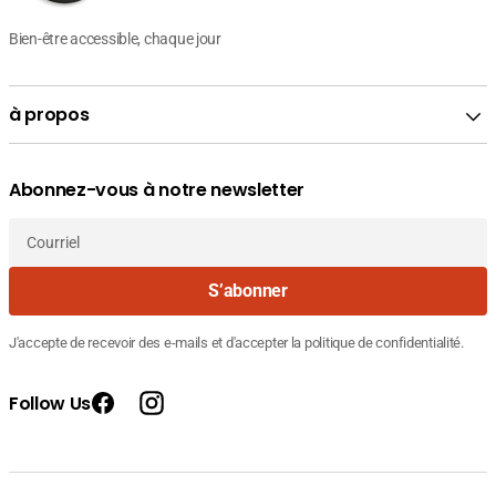
Bien-être accessible, chaque jour
à propos
Abonnez-vous à notre newsletter
Courriel
S’abonner
J'accepte de recevoir des e-mails et d'accepter la politique de confidentialité.
Follow Us
Facebook
Instagram
Prix
Prix
75.370
Fournisseur
URIAGE BARIESUN 100 FLUIDE EXTREME
de
courant
DT
:
vente
82.000
SPF50+ 50ML