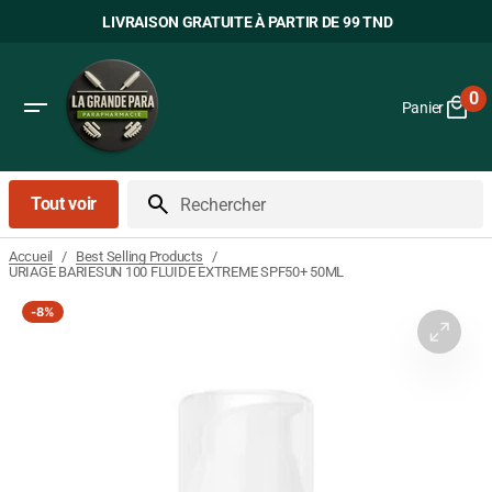
Passer
LIVRAISON GRATUITE À PARTIR DE 99 TND
au
contenu
0
Panier
0
art
Tout voir
Rechercher
/
/
Accueil
Best Selling Products
URIAGE BARIESUN 100 FLUIDE EXTREME SPF50+ 50ML
-
8%
Ouvrir
le
média
1
dans
la
vue
Galerie