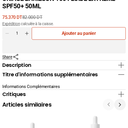
SPF50+ 50ML
75.370 DT
82.000 DT
Prix
Prix
Expédition
calculée à la caisse.
de
courant
Quantité
Ajouter au panier
vente
Diminuer
Augmenter
la
la
quantité
quantité
pour
pour
Share
URIAGE
URIAGE
BARIESUN
BARIESUN
Description
100
100
Titre d'informations supplémentaires
FLUIDE
FLUIDE
EXTREME
EXTREME
SPF50+
SPF50+
Informations Complémentaires
50ML
50ML
Critiques
Articles similaires
La
La
Cabine
Cabine
24K
Sérum