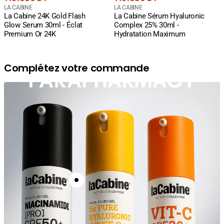
courant
Fournisseur
courant
Fournisseur
LA CABINE
LA CABINE
La Cabine 24K Gold Flash
La Cabine Sérum Hyaluronic
:
:
Glow Serum 30ml - Éclat
Complex 25% 30ml -
Premium Or 24K
Hydratation Maximum
Complétez votre commande