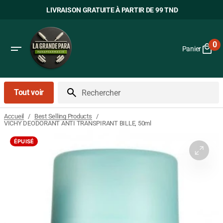
Passer
LIVRAISON GRATUITE À PARTIR DE 99 TND
au
contenu
0
Panier
0
art
Tout voir
Rechercher
/
/
Accueil
Best Selling Products
VICHY DEODORANT ANTI TRANSPIRANT BILLE, 50ml
ÉPUISÉ
Ouvrir
le
média
1
dans
la
vue
Galerie