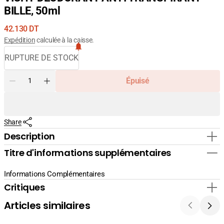
BILLE, 50ml
Prix
42.130 DT
courant
Expédition
calculée à la caisse.
RUPTURE DE STOCK
Quantité
Épuisé
Diminuer
Augmenter
la
la
quantité
quantité
pour
pour
Share
VICHY
VICHY
DEODORANT
DEODORANT
Description
ANTI
ANTI
Titre d'informations supplémentaires
TRANSPIRANT
TRANSPIRANT
BILLE,
BILLE,
50ml
50ml
Informations Complémentaires
Critiques
Articles similaires