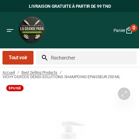
Passer
LIVRAISON GRATUITE À PARTIR DE 99 TND
au
contenu
0
Panier
0
art
Tout voir
Rechercher
/
/
Accueil
Best Selling Products
VICHY DERCOS DENSI-SOLUTIONS SHAMPOING EPAISSEUR 250 ML
ÉPUISÉ
Ouvrir
le
média
1
dans
la
vue
Galerie