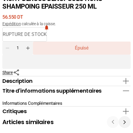
SHAMPOING EPAISSEUR 250 ML
Prix
56.550 DT
courant
Expédition
calculée à la caisse.
RUPTURE DE STOCK
Quantité
Épuisé
Diminuer
Augmenter
la
la
quantité
quantité
pour
pour
Share
VICHY
VICHY
DERCOS
DERCOS
Description
DENSI-
DENSI-
Titre d'informations supplémentaires
SOLUTIONS
SOLUTIONS
SHAMPOING
SHAMPOING
EPAISSEUR
EPAISSEUR
Informations Complémentaires
250
250
Critiques
ML
ML
Articles similaires