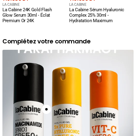
courant
Fournisseur
courant
Fournisseur
LA CABINE
LA CABINE
La Cabine 24K Gold Flash
La Cabine Sérum Hyaluronic
:
:
Glow Serum 30ml - Éclat
Complex 25% 30ml -
Premium Or 24K
Hydratation Maximum
Complétez votre commande