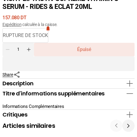
SERUM - RIDES & ECLAT 20ML
Prix
157.080 DT
courant
Expédition
calculée à la caisse.
RUPTURE DE STOCK
Quantité
Épuisé
Diminuer
Augmenter
la
la
quantité
quantité
pour
pour
Share
VICHY
VICHY
LIFTACTIV
LIFTACTIV
Description
SUPREME
SUPREME
Titre d'informations supplémentaires
VITAMIN
VITAMIN
C
C
SERUM
SERUM
Informations Complémentaires
-
-
Critiques
RIDES
RIDES
&amp;
&amp;
Articles similaires
ECLAT
ECLAT
20ML
20ML