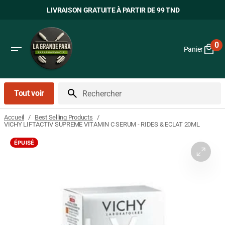
Passer
LIVRAISON GRATUITE À PARTIR DE 99 TND
au
contenu
0
Panier
0
art
Tout voir
Rechercher
/
/
Accueil
Best Selling Products
VICHY LIFTACTIV SUPREME VITAMIN C SERUM - RIDES & ECLAT 20ML
ÉPUISÉ
Ouvrir
le
média
1
dans
la
vue
Galerie