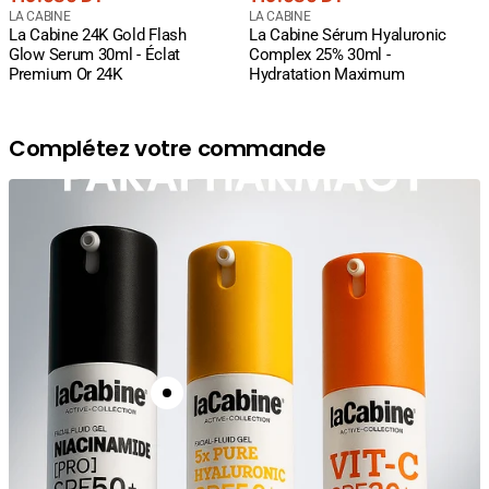
courant
Fournisseur
courant
Fournisseur
LA CABINE
LA CABINE
La Cabine 24K Gold Flash
La Cabine Sérum Hyaluronic
:
:
Glow Serum 30ml - Éclat
Complex 25% 30ml -
Premium Or 24K
Hydratation Maximum
Complétez votre commande